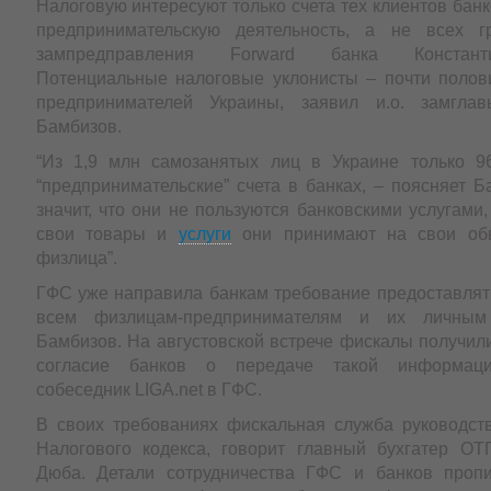
Налоговую интересуют только счета тех клиентов банк
предпринимательскую деятельность, а не всех гр
зампредправления Forward банка Констант
Потенциальные налоговые уклонисты – почти полов
предпринимателей Украины, заявил и.о. замгл
Бамбизов.
“Из 1,9 млн самозанятых лиц в Украине только 9
“предпринимательские” счета в банках, – поясняет 
значит, что они не пользуются банковскими услугами,
свои товары и
услуги
они принимают на свои обы
физлица”.
ГФС уже направила банкам требование предоставля
всем физлицам-предпринимателям и их личным 
Бамбизов. На августовской встрече фискалы получил
согласие банков о передаче такой информации
собеседник LIGA.net в ГФС.
В своих требованиях фискальная служба руководств
Налогового кодекса, говорит главный бухгатер О
Дюба. Детали сотрудничества ГФС и банков проп