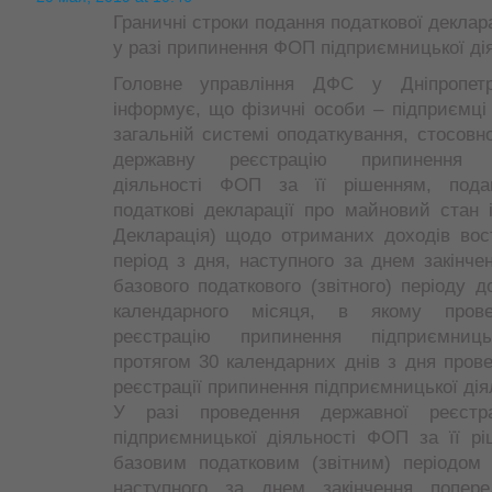
Граничні строки подання податкової деклара
у разі припинення ФОП підприємницької ді
Головне управління ДФС у Дніпропетр
інформує, що фізичні особи – підприємці
загальній системі оподаткування, стосовн
державну реєстрацію припинення пі
діяльності ФОП за її рішенням, подаю
податкові декларації про майновий стан 
Декларація) щодо отриманих доходів вос
період з дня, наступного за днем закінче
базового податкового (звітного) періоду д
календарного місяця, в якому пров
реєстрацію припинення підприємницьк
протягом 30 календарних днів з дня пров
реєстрації припинення підприємницької дія
У разі проведення державної реєстра
підприємницької діяльності ФОП за її р
базовим податковим (звітним) періодом 
наступного за днем закінчення попере