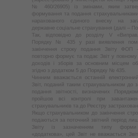
№ 460/26905) із змінами, яким затве
формування та подання страхувальниками
нарахованого єдиного внеску на зага
державне соціальне страхування (далі – П
Так, відповідно до розділу V «Випра
Порядку № 435 у разі виявлення поми
закінчення строку подання Звіту ФОП 
повторно формує та подає Звіт у повному 
доходів і зборів за основним місцем о
згідно з додатком 5 до Порядку № 435.
Чинним вважається останній електронни
Звіт, поданий таким страхувальником до за
подання звітності, визначених Поряд
пройшов всі контролі при завантаже
страхувальників та до Реєстру застрахован
Якщо страхувальником до закінчення стро
подаються за поточний звітний період лиш
Звіту із зазначенням типу форми 
«додаткова», цей Звіт не вважається Зві