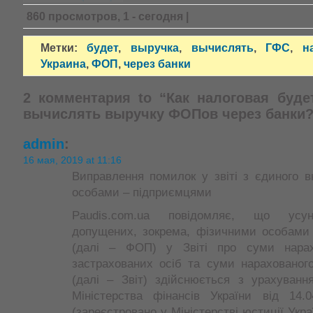
860 просмотров, 1 - сегодня |
Метки:
будет
,
выручка
,
вычислять
,
ГФС
,
н
Украина
,
ФОП
,
через банки
2 комментария to “Как налоговая буде
вычислять выручку ФОПов через банки?
admin
:
16 мая, 2019 at 11:16
Виправлення помилок у звіті з єдиного 
особами – підприємцями
Paudis.com.ua повідомляє, що усун
допущених, зокрема, фізичними особами
(далі – ФОП) у Звіті про суми нарах
застрахованих осіб та суми нарахованог
(далі – Звіт) здійснюється з урахуванн
Міністерства фінансів України від 1
(зареєстровано у Міністерстві юстиції Укра