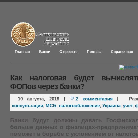
Главная
Банки
О проекте
Польша
Справочная
Как налоговая будет вычисля
ФОПов через банки?
10 августа, 2018
|
2 комментария
|
Ра
консультации
,
МСБ
,
налогообложение
,
Украина
,
учет
,
ф
Банки будут должны давать Госфиска
больше данных о физлицах-предпринимат
поможет в борьбе с уклонением от налого