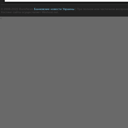
© 2008-2020 BankNews
Банковские новости Украины
| При полном или частичном воспрои
Хостинг сайта осуществляет Mirohost.net.
<