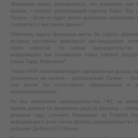
“Фискалам нужно определиться, что конкретно они х
банков, – считает управляющий партнер Baker Tilly 
Почкун. – Если не будет четких критериев, налоговики
справиться с массивом данных”.
Облегчить задачу фискалам могли бы отделы финмон
которые постоянно фиксируют нестандартную акти
своих клиентов. Но сейчас законодательство 
информацию, как банковскую тайну, говорит предп
Банка Тарас Кириченко*.
“Через ИНН налоговики видят официальные доходы п
уплаченные им налоги, – рассказывает Почкун. – Им
они могли бы сопоставить официальные и р
налогоплательщика”.
Но без изменения законодательства ГФС не може
банков данные по движению средств физлица – сейча
решение суда, уточняет Кошеленко из Forward ба
информацию о всех счетах физлиц законодательство та
добавяет Дюба из ОТП Банка.