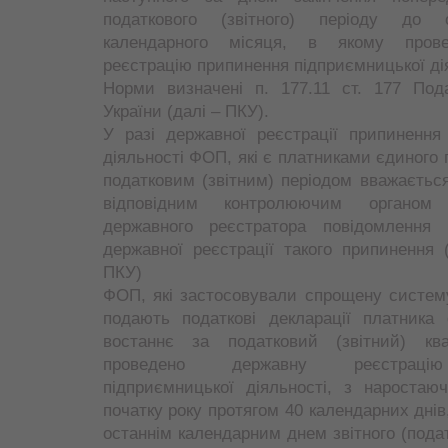
податкового (звітного) періоду до 
календарного місяця, в якому пров
реєстрацію припинення підприємницької ді
Норми визначені п. 177.11 ст. 177 Пода
України (далі – ПКУ).
У разі державної реєстрації припинення
діяльності ФОП, які є платниками єдиного 
податковим (звітним) періодом вважається
відповідним контролюючим органом
державного реєстратора повідомлення
державної реєстрації такого припинення (
ПКУ)
ФОП, які застосовували спрощену систем
подають податкові декларації платника 
востаннє за податковий (звітний) кв
проведено державну реєстраці
підприємницької діяльності, з наростаю
початку року протягом 40 календарних днів
останнім календарним днем звітного (подат