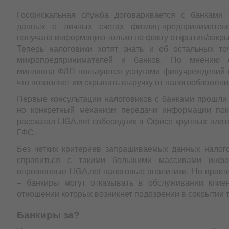
Госфискальная служба договаривается с банками 
данных о личных счетах физлиц-предпринимате
получала информацию только по факту открытия/закры
Теперь налоговики хотят знать и об остальных то
микропредпринимателей и банков. По мнению ф
миллиона ФЛП пользуются услугами финучреждений к
что позволяет им скрывать выручку от налогообложени
Первые консультации налоговиков с банками прошли 
но конкретный механизм передачи информации пок
рассказал LIGA.net собеседник в Офисе крупных пла
ГФС.
Без четких критериев запрашиваемых данных налого
справиться с такими большими массивами инфо
опрошенные LIGA.net налоговые аналитики. Но практи
– банкиры могут отказывать в обслуживании клие
отношении которых возникнет подозрении в сокрытии 
Банкиры за?