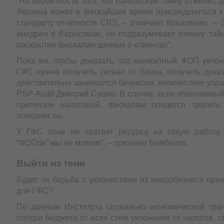
“Но вероятность того, что банковскую тайну отменят, 
Украина может в ближайшее время присоединиться 
стандарту отчетности CRS, – отмечает Кошеленко. – 
внедрен в Евросоюзе, он подразумевает отмену тай
раскрытия фискалам данных о клиентах”.
Пока же, чтобы доказать, что конкретный ФОП уклон
ГФС нужно получить сигнал от банка, получить доказ
действительно занимается бизнесом, перечисляет уп
PSP-Audit Дмитрий Сушко. В случае, если обвиняемый
претензии налоговой, фискалам придется тратить
поясняет он.
У ГФС пока не хватает ресурса на такую работу.
“ФОПов” мы не можем”, – признает Бамбизов.
Выйти из тени
Будет ли борьба с уклонистами из микробизнеса при
для ГФС?
По данным Института социально-экономической тра
потери бюджета от всех схем уклонения от налогов, 