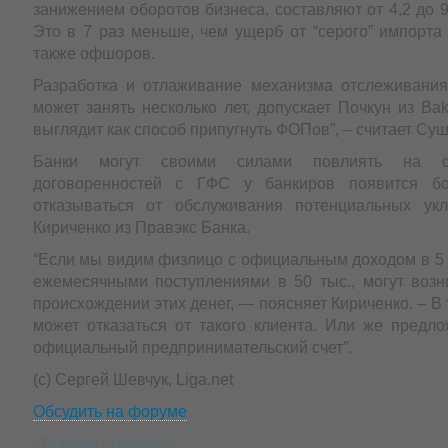
занижением оборотов бизнеса, составляют от 4,2 до 9,
Это в 7 раз меньше, чем ущерб от “серого” импорта
также офшоров.
Разработка и отлаживание механизма отслеживания
может занять несколько лет, допускает Почкун из Bake
выглядит как способ припугнуть ФОПов”, – считает Суш
Банки могут своими силами повлиять на си
договоренностей с ГФС у банкиров появится б
отказываться от обслуживания потенциальных укл
Кириченко из Правэкс Банка.
“Если мы видим физлицо с официальным доходом в 5 
ежемесячными поступлениями в 50 тыс., могут возн
происхождении этих денег, — поясняет Кириченко. – В 
может отказаться от такого клиента. Или же предло
официальный предпринимательский счет”.
(с) Сергей Шевчук, Liga.net
Обсудить на форуме
»Главная страница«