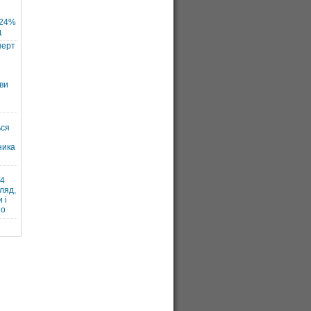
 24%
д
нерт
ви
ься
ника
и
24
ляд,
 і
но