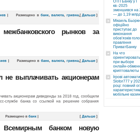
ОТП Банку у І
кв.-2025
зменшився на
— до 1,19 млр
иев
|
Размещено в
банк
,
валюта
,
гривна
,
[
Дальше
]
Мікаель Бьорк
офіційно
приступає до
 межбанковского рынков за
виконання
обовʼязків голо
правління
ПриватБанку
На что
ориентироват
риев
|
Размещено в
банк
,
валюта
,
гривна
,
[
Дальше
]
при выборе
онлайн-обмен
криптовалюты
л не выплачивать акционерам
Ігрові автомат
Slotor777 у 20
році: повний ог
характеристики
мобільне кази
чивать акционерам дивиденды за 2018 год, сообщили
есс-службе банка со ссылкой на решение собрания
Размещено в
банк
|
[
Дальше
]
о Всемирным банком новую