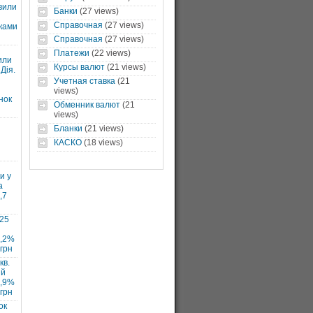
вили
Банки
(27 views)
Справочная
(27 views)
ками
Справочная
(27 views)
Платежи
(22 views)
или
Курсы валют
(21 views)
Дія.
Учетная ставка
(21
views)
нок
Обменник валют
(21
views)
Бланки
(21 views)
КАСКО
(18 views)
и у
а
,7
025
7,2%
 грн
кв.
ий
1,9%
 грн
ок