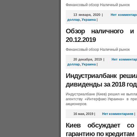
Финансовый обзор Наличный рынок
13 января, 2020
|
Нет комментар
доллар
,
Украина
|
Обзор наличного и
20.12.2019
Финансовый обзор Наличный рынок
20 декабря, 2019
|
Нет коммента
доллар
,
Украина
|
Индустриалбанк реши
дивиденды за 2018 год
Индустриалбанк (Киев) решил не выпла
агентству «Интерфакс-Украина» в пр
акционеров.
16 мая, 2019
|
Нет комментариев
|
Киев обсуждает с
гарантию по кредитам