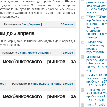
жной административный суд города Киева и Шестой
резерви стано
 двумя заявлениями. Это заявления о пересмотре по
49,5 млрд дол.
остановлений суда по делам по искам АО «А-Банк» и
США за підсум
жовтня
их семье Суркисов. Согласно этим постановлениям с
н. грн. еще в […]
Понад 164 тис
українців відкр
в ПриватБанку 
Размещено в
банк
,
Украина
|
[
Дальше
]
Картку для
отримання
ки до 3 апреля
допомоги Паку
Школяра
ьные меры, закрыв многие учреждения до 3 апреля, и
Відгуки про
будут работать.
iTrade.money
перших
користувачів
Размещено в
банк
,
кризис
,
Украина
|
[
Дальше
]
Міжнародні
 межбанковского рынков за
резерви Україн
квітні зросли н
10,2% – до $46
млрд
ПУМБ у I кв.-2
знизив чистий
прибуток на 2
иев
|
Размещено в
банк
,
валюта
,
гривна
,
[
Дальше
]
– до 1,55 млрд
Приватбанк у І 
збільшив чист
 межбанковского рынков за
прибуток на 2
– до 16,9 млрд
Чистий прибут