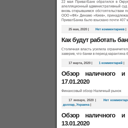
22 мая ПриватБанк обратился в Окру
апелляционный административный суд с
вновь открывшимся обстоятельствам п
ООО «ФК« Динамо »Киев», принадлежащ
ПриватБанка было взыскано почти 407 мл
25 мая, 2020
|
Нет комментариев
|
Как будут работать бан
Столичная власть усилила ограничител
заверив, что банки в период карантина 
17 марта, 2020
|
1 комментарий
|
Обзор наличного и
17.01.2020
Финансовый обзор Наличный рынок
17 января, 2020
|
Нет комментар
доллар
,
Украина
|
Обзор наличного и
13.01.2020