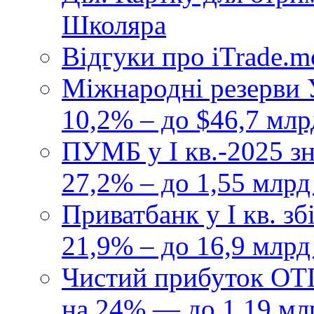
Школяра
Відгуки про iTrade.
Міжнародні резерви У
10,2% – до $46,7 млр
ПУМБ у I кв.-2025 з
27,2% – до 1,55 млрд
Приватбанк у І кв. з
21,9% – до 16,9 млрд
Чистий прибуток ОТП
на 24% — до 1,19 мл