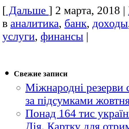
[
Дальше
]
2 марта, 2018
|
в
аналитика
,
банк
,
доходы
услуги
,
финансы
|
Свежие записи
Міжнародні резерви 
за підсумками жовтн
Понад 164 тис україн
Дія. Картку для отр