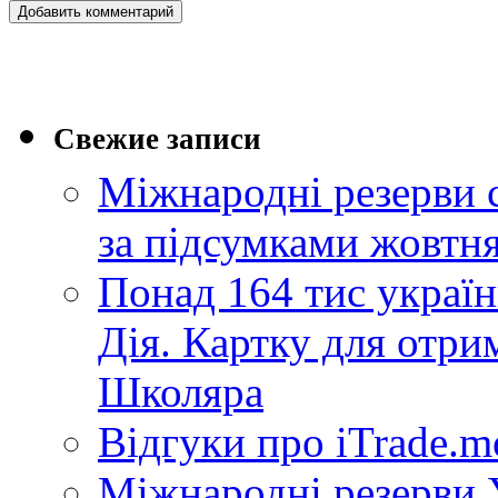
Свежие записи
Міжнародні резерви 
за підсумками жовтн
Понад 164 тис україн
Дія. Картку для отр
Школяра
Відгуки про iTrade.
Міжнародні резерви У