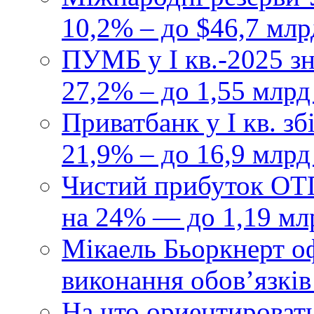
10,2% – до $46,7 млр
ПУМБ у I кв.-2025 з
27,2% – до 1,55 млрд
Приватбанк у І кв. з
21,9% – до 16,9 млрд
Чистий прибуток ОТП
на 24% — до 1,19 мл
Мікаель Бьоркнерт о
виконання обовʼязків
На что ориентироват