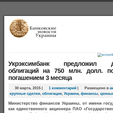
Главная
Банки
О проекте
Польша
Справочная
Укрэксимбанк предложил д
облигаций на 750 млн. долл. п
погашением 3 месяца
30 марта, 2015
|
1 комментарий
|
Размещено в
а
крупные сделки
,
облигации
,
Украина
,
финансы
,
ценные
Министерство финансов Украины, от имени госу
как единственного акционера ПАО «Государстве