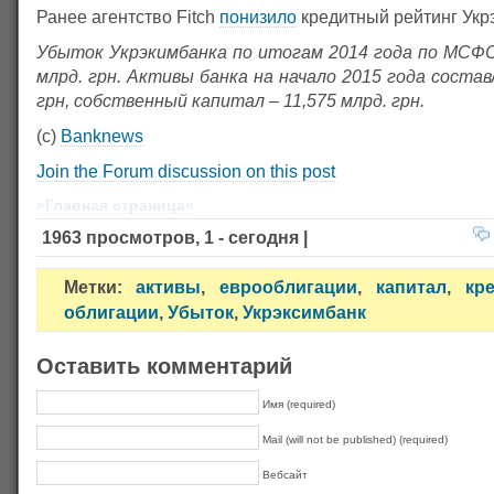
Ранее агентство Fitch
понизило
кредитный рейтинг Укр
Убыток Укрэкимбанка по итогам 2014 года по МСФО
млрд. грн. Активы банка на начало 2015 года состав
грн, собственный капитал – 11,575 млрд. грн.
(c)
Banknews
Join the Forum discussion on this post
»Главная страница«
1963 просмотров, 1 - сегодня |
Метки:
активы
,
еврооблигации
,
капитал
,
кр
облигации
,
Убыток
,
Укрэксимбанк
Оставить комментарий
Имя (required)
Mail (will not be published) (required)
Вебсайт