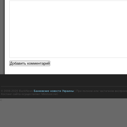
© 2008-2020 BankNews
Банковские новости Украины
| При полном или частичном воспрои
Хостинг сайта осуществляет Mirohost.net.
<