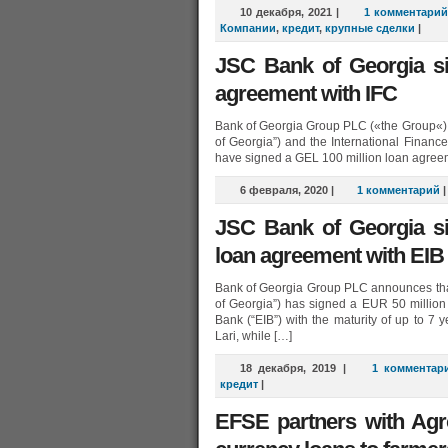
10 декабря, 2021
|
1 комментарий
Компании
,
кредит
,
крупные сделки
|
JSC Bank of Georgia si
agreement with IFC
Bank of Georgia Group PLC («the Group«) 
of Georgia”) and the International Financ
have signed a GEL 100 million loan agreeme
6 февраля, 2020
|
1 комментарий
JSC Bank of Georgia si
loan agreement with EIB
Bank of Georgia Group PLC announces that 
of Georgia”) has signed a EUR 50 million 
Bank (“EIB”) with the maturity of up to 7 
Lari, while […]
18 декабря, 2019
|
1 комментар
кредит
|
EFSE partners with Agr