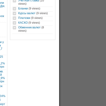
Учетная ставка
(10
или
views)
Дія.
Бланки
(9 views)
Курсы валют
(9 views)
нок
Платежи
(9 views)
КАСКО
(9 views)
Обменник валют
(8
views)
и у
а
,7
025
7,2%
 грн
кв.
ий
1,9%
 грн
ок
 24%
д
нерт