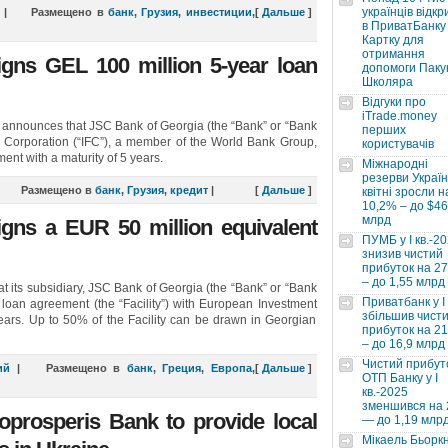
українців відкр
|
Размещено в
банк
,
Грузия
,
инвестиции
,
[
Дальше
]
в ПриватБанку 
Картку для
отримання
gns GEL 100 million 5-year loan
допомоги Паку
Школяра
Відгуки про
iTrade.money
announces that JSC Bank of Georgia (the “Bank” or “Bank
перших
e Corporation (“IFC”), a member of the World Bank Group,
користувачів
nt with a maturity of 5 years.
Міжнародні
резерви Україн
|
Размещено в
банк
,
Грузия
,
кредит
|
[
Дальше
]
квітні зросли н
10,2% – до $46
млрд
gns a EUR 50 million equivalent
ПУМБ у I кв.-2
знизив чистий
прибуток на 2
– до 1,55 млрд
its subsidiary, JSC Bank of Georgia (the “Bank” or “Bank
Приватбанк у І 
loan agreement (the “Facility”) with European Investment
збільшив чист
years. Up to 50% of the Facility can be drawn in Georgian
прибуток на 2
– до 16,9 млрд
Чистий прибут
ий
|
Размещено в
банк
,
Греция
,
Европа
,
[
Дальше
]
ОТП Банку у І
кв.-2025
зменшився на
oprosperis Bank to provide local
— до 1,19 млр
Мікаель Бьорк