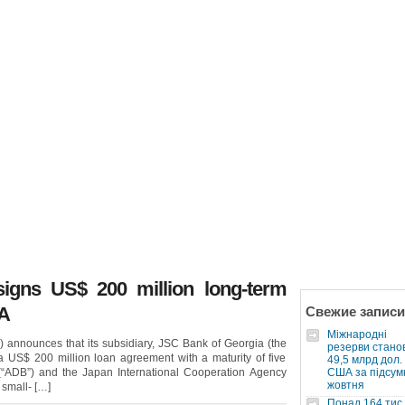
igns US$ 200 million long-term
CA
Свежие записи
Міжнародні
announces that its subsidiary, JSC Bank of Georgia (the
резерви стано
a US$ 200 million loan agreement with a maturity of five
49,5 млрд дол.
“ADB”) and the Japan International Cooperation Agency
США за підсум
жовтня
 small- […]
Понад 164 тис