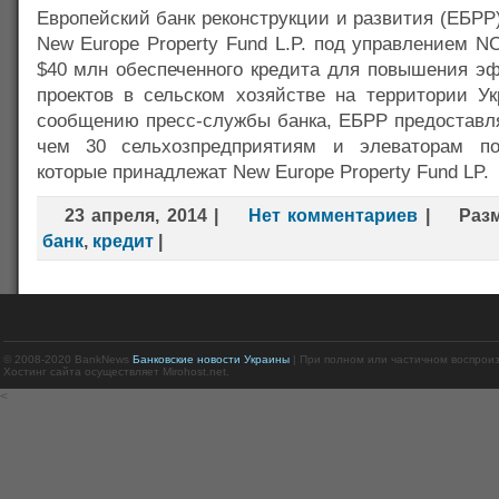
Европейский банк реконструкции и развития (ЕБР
New Europe Property Fund L.P. под управлением NCH
$40 млн обеспеченного кредита для повышения эф
проектов в сельском хозяйстве на территории Ук
сообщению пресс-службы банка, ЕБРР предоставля
чем 30 сельхозпредприятиям и элеваторам по
которые принадлежат New Europe Property Fund LP.
23 апреля, 2014
|
Нет комментариев
|
Раз
банк
,
кредит
|
© 2008-2020 BankNews
Банковские новости Украины
| При полном или частичном воспрои
Хостинг сайта осуществляет Mirohost.net.
<