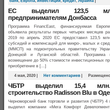
банк
,
Европа
,
инвестиции
,
кредит
,
Украина
|
ЕС выделил 123,5 мл
предпринимателям Донбасса
Программа FinancEast, финансируемая Европ
объявила результаты первых четырех месяцев ра
2019 по апрель 2020 ЕС предоставил 123,5 мл
субсидий и компенсаций для микро-, малых и сре
(ММСП) на подконтрольных правительству Укра
Донецкой и Луганской областей. Программа п
возмещение до 50% стоимости инвестиционных про
приобретение в […]
4 мая, 2020
|
Нет комментариев
|
Размещен
ЧБТР выделил 15,4 млн
строительство Radisson Blu в Оде
Черноморский банк торговли и развития (ЧБТР) 4 
выделил компании «Мега Комфорт Девелопмент»