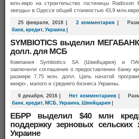
млн.евро на строительство гостиницы Radisson B
звезды» в Одессе общей стоимостью 43,9 млн.евр
25 февраля, 2018
|
2 комментария
|
Раз
банк
,
кредит
,
Украина
|
SYMBIOTICS выделил МЕГАБАНКУ
долл. для МСБ
Компания Symbiotics SA (Швейцария) и П
заключили соглашение о предоставлении банку кр
размере 7,75 млн. долл. Цель начатой програ
микро-, малого и среднего бизнеса Украины.
9 декабря, 2016
|
Нет комментариев
|
Раз
банк
,
кредит
,
МСБ
,
Украина
,
Швейцария
|
ЕБРР выделил $40 млн кре
поддержку зерновых сельских 
Украине