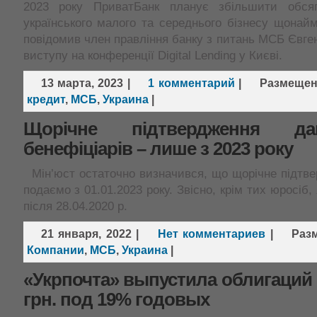
2023 року ПриватБанк планує збільшити обсяг
українського малого та середнього бізнесу щона
повідомив член правління банку з питань МСБ Євген
виступу на конференції Digital Lending у Києві.
13 марта, 2023
|
1 комментарий
|
Размеще
кредит
,
МСБ
,
Украина
|
Щорічне підтвердження д
бенефіціарів – лише з 2023 року
Мін’юст остаточно визначився, що щорічне підтв
подаємо з 01.01.2023 року. Звісно, крім тих юросіб, 
після 28.04.2020 р.
21 января, 2022
|
Нет комментариев
|
Раз
Компании
,
МСБ
,
Украина
|
«Укрпочта» выпустила облигаций 
грн. под 19% годовых