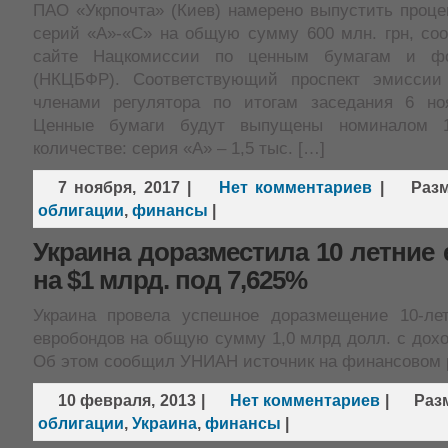
ПАО «Укрпочта» (Киев) намерено выпустить проце
серий «А»-«С» на общую сумму 600 млн. грн, соо
сайте Нацкомиссии по ценным бумагам и фо
(НКЦБФР). Соответствующий проспект эмиссии
членами регулятора по итогам заседания 6 но
Ценные бумаги будут выпущены номиналом 1
количестве: серия «А» – 1,5 тыс. […]
7 ноября, 2017
|
Нет комментариев
|
Раз
облигации
,
финансы
|
Украина доразместила 10 летние
на $1 млрд. под 7,625%
Украина провела успешное доразмещение 10-ле
евробондов на общую сумму 1,0 млрд долл. с дох
Об этом сообщил УНИАН источник на финансовом 
10 февраля, 2013
|
Нет комментариев
|
Раз
облигации
,
Украина
,
финансы
|