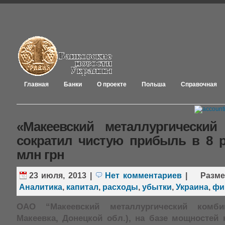
Главная
Банки
О проекте
Польша
Справочная
«Макеевский металлургический
сократил чистую прибыль в 8 
млн грн
23 июля, 2013
|
Нет комментариев
|
Разм
Аналитика
,
капитал
,
расходы
,
убытки
,
Украина
,
фи
ОАО “Макеевский металлургический комби
Макеевка, Донецкой обл.), на базе мощностей 