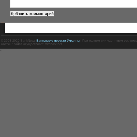
© 2008-2020 BankNews
Банковские новости Украины
| При полном или частичном воспрои
Хостинг сайта осуществляет Mirohost.net.
<