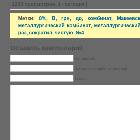
1258 просмотров, 1 - сегодня |
Метки:
8%
,
В
,
грн
,
до
,
комбинат
,
Макеевс
металлургический комбинат
,
металлургически
раз
,
сократил
,
чистую
,
№4
Оставить комментарий
Имя (required)
Mail (will not be published) (required)
Вебсайт