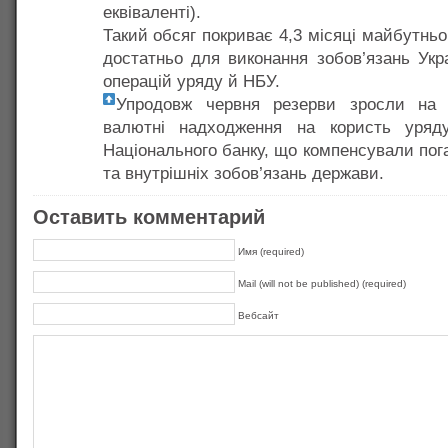
еквіваленті).
Такий обсяг покриває 4,3 місяці майбутньо
достатньо для виконання зобов’язань Укр
операцій уряду й НБУ.
Упродовж червня резерви зросли на
валютні надходження на користь уряду
Національного банку, що компенсували пог
та внутрішніх зобов’язань держави.
Оставить комментарий
Имя (required)
Mail (will not be published) (required)
Вебсайт