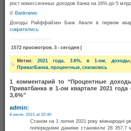
рост комиссионных доходов банка на 16% до 5 млрд.
©
Banknews
Доходы Райффайзен Банк Аваля в первом квар
сократились
»Главная страница«
1572 просмотров, 3 - сегодня |
Метки:
2021 года
,
3.6%
,
в 1-ом
,
доходы
ПриватБанка
,
процентные
,
снизились
1 комментарий to “Процентные доход
Приватбанка в 1-ом квартале 2021 года
3,6%”
admin
:
6 июля, 2021 at 20:40
Станом на 1 липня 2021 року міжнародні ре
попередніми даними становили 28 357,7 