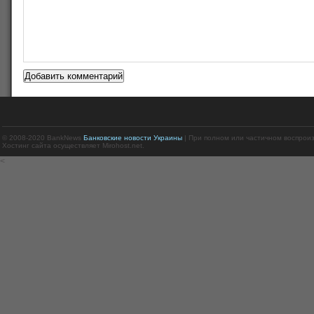
© 2008-2020 BankNews
Банковские новости Украины
| При полном или частичном воспрои
Хостинг сайта осуществляет Mirohost.net.
<