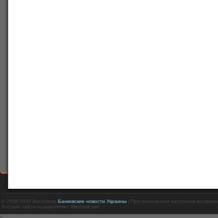
© 2008-2020 BankNews
Банковские новости Украины
| При полном или частичном воспрои
Хостинг сайта осуществляет Mirohost.net.
<