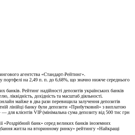
йтингового агентства «Стандарт-Рейтинг».
портфелі на 2,49 п. п. до 6,68%, що значно нижче середнього
х банків. Рейтинг надійності депозитів українських банків
, ліквідність, дохідність та масштаб діяльності.
в онлайн майже в два рази перевищила залучення депозитів
тній лінійці банку були депозити «Прибутковий» з виплатою
 — для клієнтів VIP (мінімальна сума депозиту від 500 тис грн
ї «Роздрібний банк» серед великих банків іноземних
идбання житла на вторинному ринку» рейтингу «Найкращі