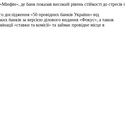
Мінфін», де банк показав високий рівень стійкості до стресів і
го дослідження «50 провідних банків України» від
ких банків за версією ділового видання «Фокус», а також
нації «ставки та комісії» та займає провідне місце в