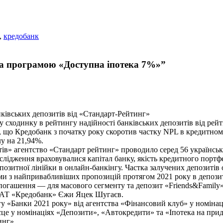
,
кредобанк
за програмою «Доступна іпотека 7%»”
нківських депозитів від «Стандарт-Рейтинг»
у сходинку в рейтингу надійності банківських депозитів від ре
 що Кредобанк з початку року скоротив частку NPL в кредитному 
лу на 21,94%.
ів» агентство «Стандарт рейтинг» проводило серед 56 українськи
дження враховувалися капітал банку, якість кредитного портфелю
позитної лінійки в онлайн-банкінгу. Частка залучених депозиті
ми з найпривабливіших пропозицій протягом 2021 року в депози
 погашення — для масового сегменту та депозит «Friends&Family»
я АТ «Кредобанк» Єжи Яцек Шугаєв.
 «Банки 2021 року» від агентства «Фінансовий клуб» у номінаці
сце у номінаціях «Депозити», «Автокредити» та «Іпотека на пр
инг».