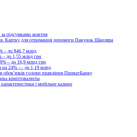
 за підсумками жовтня
Дія. Картку для отримання допомоги Пакунок Школяра
% – до $46,7 млрд
 – до 1,55 млрд грн
9% – до 16,9 млрд грн
я на 24% — до 1,19 млрд
я обовʼязків голови правління ПриватБанку
ника криптовалюты
, характеристики і мобільне казино