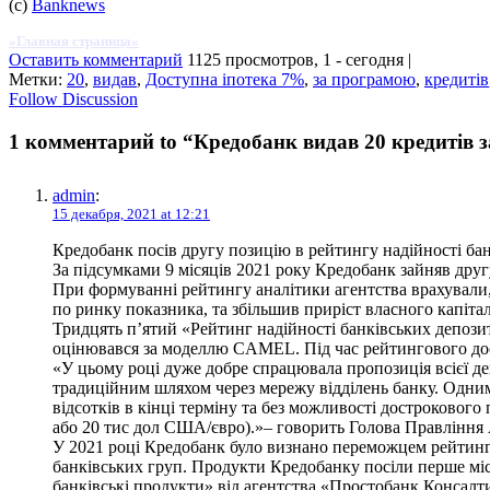
(c)
Banknews
»Главная страница«
Оставить комментарий
1125 просмотров, 1 - сегодня |
Метки:
20
,
видав
,
Доступна іпотека 7%
,
за програмою
,
кредитів
Follow Discussion
1 комментарий to “Кредобанк видав 20 кредитів 
admin
:
15 декабря, 2021 at 12:21
Кредобанк посів другу позицію в рейтингу надійності ба
За підсумками 9 місяців 2021 року Кредобанк зайняв друг
При формуванні рейтингу аналітики агентства врахували,
по ринку показника, та збільшив приріст власного капіта
Тридцять п’ятий «Рейтинг надійності банківських депозит
оцінювався за моделлю CAMEL. Під час рейтингового дослі
«У цьому році дуже добре спрацювала пропозиція всієї де
традиційним шляхом через мережу відділень банку. Одни
відсотків в кінці терміну та без можливості дострокового
або 20 тис дол США/євро).»– говорить Голова Правлінн
У 2021 році Кредобанк було визнано переможцем рейтингу
банківських груп. Продукти Кредобанку посіли перше мі
банківські продукти» від агентства «Простобанк Консалт