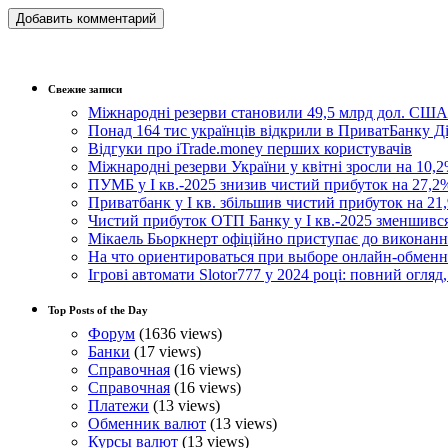
Свежие записи
Міжнародні резерви становили 49,5 млрд дол. США
Понад 164 тис українців відкрили в ПриватБанку 
Відгуки про iTrade.money перших користувачів
Міжнародні резерви України у квітні зросли на 10,2
ПУМБ у I кв.-2025 знизив чистий прибуток на 27,2%
Приватбанк у І кв. збільшив чистий прибуток на 21,
Чистий прибуток ОТП Банку у І кв.-2025 зменшивс
Мікаель Бьоркнерт офіційно приступає до виконанн
На что ориентироваться при выборе онлайн-обмен
Ігрові автомати Slotor777 у 2024 році: повний огляд
Top Posts of the Day
Форум
(1636 views)
Банки
(17 views)
Справочная
(16 views)
Справочная
(16 views)
Платежи
(13 views)
Обменник валют
(13 views)
Курсы валют
(13 views)