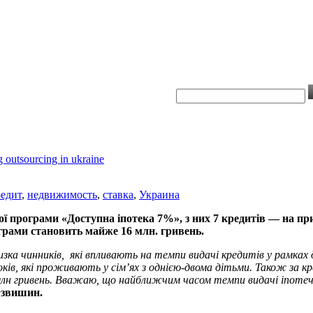
редит
,
недвижимость
,
ставка
,
Украина
ої програми «
Доступна іпотека 7%
», з них 7 кредитів — на п
грами становить майже 16 млн. гривень.
 низка чинників, які впливають на темпи видачі кредитів у рамка
ків, які проживають у сім’ях з однією-двома дітьми. Також за кр
 млн гривень. Вважаю, що найближчим часом темпи видачі іпоте
Юзвишин.