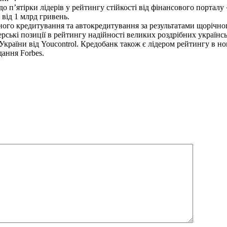
 п’ятірки лідерів у рейтингу стійкості від фінансового порталу «
 від 1 млрд гривень.
чного кредитування та автокредитування за результатами щорічно
рські позиції в рейтингу надійності великих роздрібних українсь
країни від Youcontrol. Кредобанк також є лідером рейтингу в номі
ання Forbes.