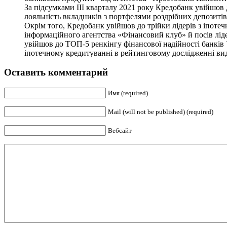
За підсумками ІІІ кварталу 2021 року Кредобанк увійшов до
лояльність вкладників з портфелями роздрібних депозитів
Окрім того, Кредобанк увійшов до трійки лідерів з іпоте
інформаційного агентства «Фінансовий клуб» й посів ліде
увійшов до ТОП-5 ренкінгу фінансової надійності банків У
іпотечному кредитуванні в рейтинговому дослідженні вид
Оставить комментарий
Имя (required)
Mail (will not be published) (required)
Вебсайт