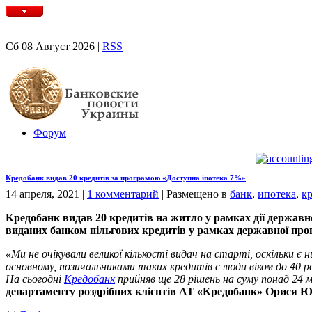
Сб 08 Август 2026 |
RSS
Форум
Кредобанк видав 20 кредитів за програмою «Доступна іпотека 7%»
14 апреля, 2021
|
1 комментарий
|
Размещено в
банк
,
ипотека
,
к
Кредобанк видав 20 кредитів на житло у рамках дії державн
виданих банком пільгових кредитів у рамках державної про
«Ми не очікували великої кількості видач на старті, оскільки є
основному, позичальниками таких кредитів є люди віком до 40 ро
На сьогодні
Кредобанк
прийняв ще 28 рішень на суму понад 24
департаменту роздрібних клієнтів АТ «Кредобанк» Орися 