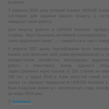
business.
З березня 2020 року інтернет-банкінг UKRSIB busi
системою для ведення вашого бізнесу, а сист
завершує свою роботу.
Для початку роботи в UKRSIB business пройдіт
сторінці https://business.ukrsibbank.com/registratio
свого відділення банку”, — говориться в тексті пові
У вересні 2017 рроку Укрсиббанком було запущен
банкінг для фізичних осіб (нова функціональність т
використання: онлайн-чат, месенджери, віддале
роботі з клієнтами). Банку вдалося збіль
зареєстрованих користувачів зі 150 станом на вер
530 тис. у грудні 2018 р. Банк запустив новий Інт
малих та середніх підприємств UKRSIB business у г
Банк планував вивести з експлуатації стару платф
до кінця 2019 року.
©
Banknews