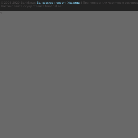
© 2008-2020 BankNews
Банковские новости Украины
| При полном или частичном воспрои
Хостинг сайта осуществляет Mirohost.net.
<