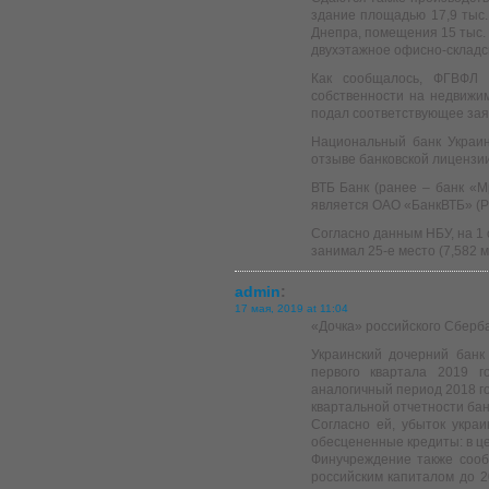
здание площадью 17,9 тыс.
Днепра, помещения 15 тыс. к
двухэтажное офисно-складск
Как сообщалось, ФГВФЛ 
собственности на недвижим
подал соответствующее зая
Национальный банк Украи
отзыве банковской лицензии
ВТБ Банк (ранее – банк «М
является ОАО «БанкВТБ» (Р
Согласно данным НБУ, на 1 
занимал 25-е место (7,582 м
admin
:
17 мая, 2019 at 11:04
«Дочка» российского Сбербан
Украинский дочерний банк
первого квартала 2019 г
аналогичный период 2018 го
квартальной отчетности бан
Согласно ей, убыток укра
обесцененные кредиты: в це
Финучреждение также сооб
российским капиталом до 2