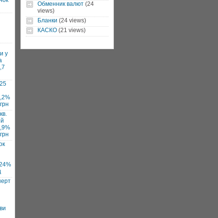
нок
Обменник валют
(24
views)
Бланки
(24 views)
КАСКО
(21 views)
и у
а
,7
025
7,2%
 грн
кв.
ий
1,9%
 грн
ок
 24%
д
нерт
ви