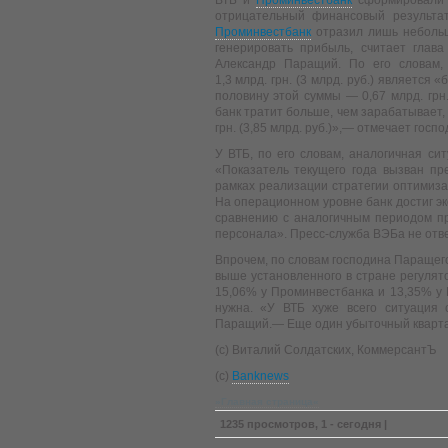
ВТБ и
Проминвестбанк
сформировали 
отрицательный финансовый результа
Проминвестбанк
отразил лишь небольш
генерировать прибыль, считает глава
Александр Паращий. По его словам,
1,3 млрд. грн. (3 млрд. руб.) является
половину этой суммы — 0,67 млрд. грн.
банк тратит больше, чем зарабатывает, 
грн. (3,85 млрд. руб.)»,— отмечает госп
У ВТБ, по его словам, аналогичная си
«Показатель текущего года вызван пр
рамках реализации стратегии оптимиз
На операционном уровне банк достиг э
сравнению с аналогичным периодом пр
персонала». Пресс-служба ВЭБа не отве
Впрочем, по словам господина Паращего
выше установленного в стране регулят
15,06% у Проминвестбанка и 13,35% у 
нужна. «У ВТБ хуже всего ситуация 
Паращий.— Еще один убыточный квартал
(с) Виталий Солдатских, КоммерсантЪ
(c)
Banknews
»Главная страница«
1235 просмотров, 1 - сегодня |