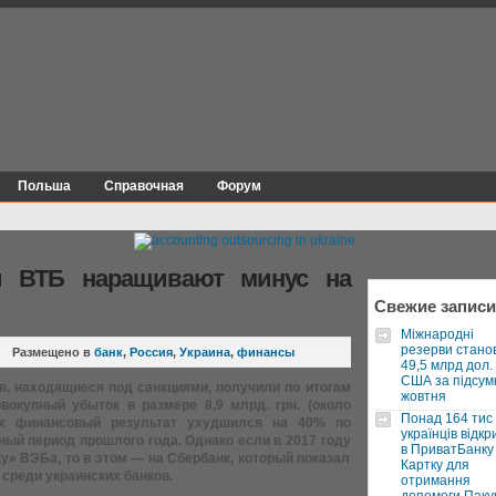
Польша
Справочная
Форум
и ВТБ наращивают минус на
Свежие записи
Міжнародні
резерви стано
Размещено в
банк
,
Россия
,
Украина
,
финансы
49,5 млрд дол.
США за підсум
в, находящиеся под санкциями, получили по итогам
жовтня
вокупный убыток в размере 8,9 млрд. грн. (около
Понад 164 тис
 их финансовый результат ухудшился на 40% по
українців відкр
ный период прошлого года. Однако если в 2017 году
в ПриватБанку 
у» ВЭБа, то в этом — на Сбербанк, который показал
Картку для
среди украинских банков.
отримання