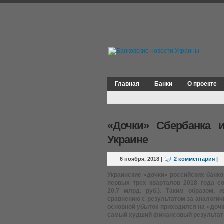
Главная
Банки
О проекте
«Дочки» Сбербанка 
Украине
6 ноября, 2018
|
2 комментария
|
Украинские «дочки» российских банко
первых трех кварталов 2018 года со
20,7 млрд. руб.). Таким образом,
сравнению с результатом за аналогич
основной убыток приходился на «дочк
самый худший финансовый результат 