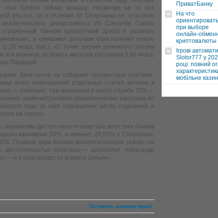
основной объем резервов в прошлом году, поэтому
ПриватБанку
т этих банков сейчас меньше. Несмотря на то что
На что
ой убыток, он в отличие от Сбербанка не способен
ориентироват
 аналитического департамента ИК Concorde Capital
при выборе
 отраженный банком процентный доход в размере
онлайн-обмен
 «бумажным», а «живыми» деньгами банк получил только
криптовалюты
 (1,56 млрд. руб.). «С точки зрения денежного потока
Ігрові автомат
и эта разница за девять месяцев составила 1,66 млрд.
Slotor777 у 20
один Паращий.
році: повний ог
характеристики
туация: банк почти не собирает процентные платежи.
мобільне кази
ежде всего переоценкой отдельных статей активов в
ации,— отмечают тем временем в пресс-службе ВТБ.—
кономии административно-управленческих расходов по
ошлого года за счет сокращения числа отделений и
тила на запрос.
, нормативы достаточности капитала всех трех банков
орного минимума 10%, а именно: 20,56% у Сбербанка,
ВТБ. Первым двум банкам докапитализация сейчас не
с достаточностью капитала,— добавляет Александр
 — и в банк придется вливать деньги».
Оставить комментарий