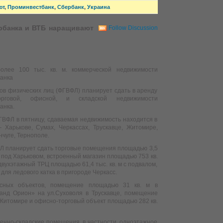
ют
,
Проминвестбанк
,
Сбербанк
,
Украина
ербанка и ВТБ наращивают
Follow Discussion
лее 100 тыс. кв. м. коммерческой недвижимости
анка
ов физических лиц (ФГВФЛ) планирует сдать в аренду
рговой, офисной, и складской недвижимости
анка.
ГВФЛ в пятницу, сдаваемая недвижимость находится в
 Харькове, Сумах, Черкассах, Трускавце, Житомире,
нчуге, Тернополе.
Л планирует сдать торговые помещения площадью 3,5
» под Харьковом, встроенный магазин площадью 753 кв.
 двухэтажный ТРЦ площадью 61,4 тыс. кв. м с подвалом,
для ледового катка в пригороде Черкасс.
сных объектов, помещение площадью 31 кв. м в
ранд Орион» на ул.Суховоля в Трускавце, помещение
 в Житомире и офисно-торговый объект площадью 282 кв.
енно-складские помещения, в частности, одноэтажное