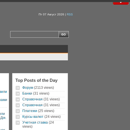
Пт 07 Август 2026 |
RSS
Top Posts of the Day
Форум
(2113 views)
вили
Банки
(31 views)
Справочная
(31 views)
ками
Справочная
(31 views)
Платежи
(25 views)
или
Курсы валют
(24 views)
Дія.
Учетная ставка
(24
views)