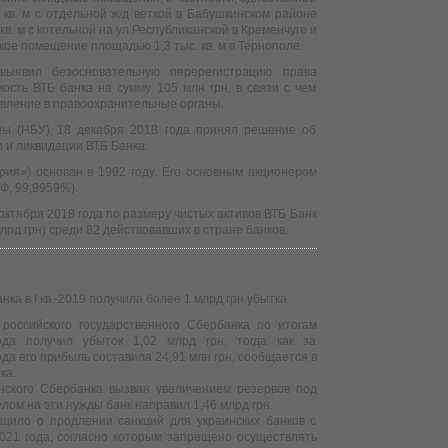
 кв. м с отдельной ж/д веткой в Бабушкинском районе
в. м с котельной на ул.Республиканской в Кременчуге и
ое помещение площадью 1,3 тыс. кв. м в Тернополе.
выявил безосновательную перерегистрацию права
ость ВТБ банка на сумму 105 млн грн, в связи с чем
вление в правоохранительные органы.
ны (НБУ) 18 декабря 2018 года принял решение об
 и ликвидации ВТБ Банка.
рия») основан в 1992 году. Его основным акционером
Ф, 99,9959%).
октября 2018 года по размеру чистых активов ВТБ Банк
лрд грн) среди 82 действовавших в стране банков.
ка в I кв.-2019 получила более 1 млрд грн убытка
 российского государственного Сбербанка по итогам
ода получил убыток 1,02 млрд грн, тогда как за
да его прибыль составила 24,91 млн грн, сообщается в
ка.
инского Сбербанка вызван увеличением резервов под
лом на эти нужды банк направил 1,46 млрд грн.
щило о продлении санкций для украинских банков с
021 года, согласно которым запрещено осуществлять