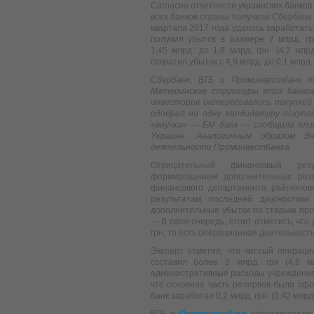
Согласно отчетности украинских банков
всех банков страны получили Сбербанк 
квартала 2017 года удалось заработать 
получил убыток в размере 7 млрд. грн
1,45 млрд. до 1,8 млрд. грн. (4,2 млрд
сократил убыток с 4,9 млрд. до 0,1 млрд. г
Сбербанк, ВТБ и Проминвестбанк п
Материнские структуры этих банков
инвесторов интересовались покупкой
одобрил ни одну кандидатуру покупа
«внучка» — БМ банк — сообщила кли
Украине. Аналогичным образом В
деятельности Проминвестбанка.
Отрицательный финансовый резу
формированием дополнительных резе
финансового департамента рейтингово
результатам последней диагностики
дополнительные убытки по старым про
— В свою очередь, стоит отметить, чт
грн, то есть операционная деятельност
Эксперт отметил, что чистый операц
составил более 2 млрд. грн (4,6 м
административные расходы учреждения.
что основная часть резервов была сфо
банк заработал 0,2 млрд. грн. (0,42 млрд.