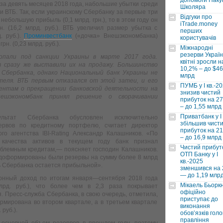
допомоги Паку
 за девять месяцев 2018 года, набольшие убытки среди
Школяра
и ВТБ. Так, если украинскому Сбербанку за первые три
Відгуки про
небольшую прибыль (0,1 млрд. грн.), то в этом году он
iTrade.money
. (16,2 млрд. руб.). ВТБ увеличил размер убытка с
перших
. руб.).
Проминвестбанк
(«дочка» Внешэкономбанка)
користувачів
рн. (0,23 млрд. руб.).
Міжнародні
резерви Україн
опали под санкции Украины в марте 2017 года.
квітні зросли н
 сразу же выставили их на продажу. Большинство
10,2% – до $46
 Сбербанка, однако Национальный банк Украины не
млрд
теля. ВТБ первым отказался от этой затеи, и его
ПУМБ у I кв.-2
ентам о прекращении банковской деятельности на
знизив чистий
нешэкономбанк принял решение о сворачивании
прибуток на 2
– до 1,55 млрд
Приватбанк у І 
льтат Сбербанка обусловлен исключительно
збільшив чист
рвов по кредитному портфелю, считает директор
прибуток на 2
го агентства IBI-Rating Александр Калашников. «По
– до 16,9 млрд
 качества активов в текущем году банк признал
Чистий прибут
блемным кредитам,— поясняет господин Калашников.
ОТП Банку у І
о доформированы были резервы на сумму более 8 млрд
кв.-2025
ь Сбербанка остается прибыльной».
зменшився на
— до 1,19 млр
ионный доход по итогам января—сентября 2018 года
Мікаель Бьорк
лрд. руб.), что более чем в 2,3 раза покрывает
офіційно
 Пресс-служба Сбербанка, в свою очередь, отметила,
приступає до
рмирована во втором квартале, а в третьем квартале
виконання
 руб.).
обовʼязків голо
правління