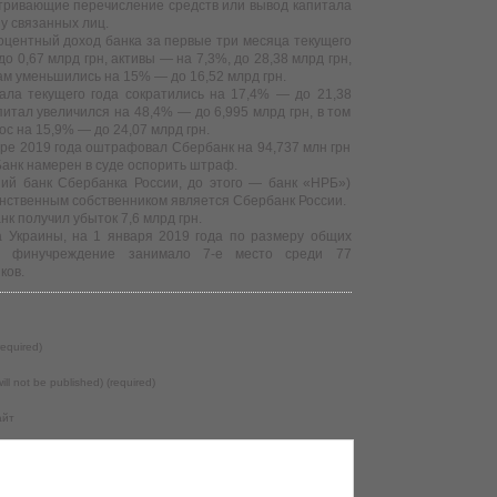
тривающие перечисление средств или вывод капитала
у связанных лиц.
роцентный доход банка за первые три месяца текущего
о 0,67 млрд грн, активы — на 7,3%, до 28,38 млрд грн,
ам уменьшились на 15% — до 16,52 млрд грн.
ала текущего года сократились на 17,4% — до 21,38
питал увеличился на 48,4% — до 6,995 млрд грн, в том
ос на 15,9% — до 24,07 млрд грн.
аре 2019 года оштрафовал Сбербанк на 94,737 млн грн
Банк намерен в суде оспорить штраф.
ий банк Сбербанка России, до этого — банк «НРБ»)
динственным собственником является Сбербанк России.
к получил убыток 7,6 млрд грн.
 Украины, на 1 января 2019 года по размеру общих
н) финучреждение занимало 7-е место среди 77
ков.
equired)
will not be published) (required)
айт