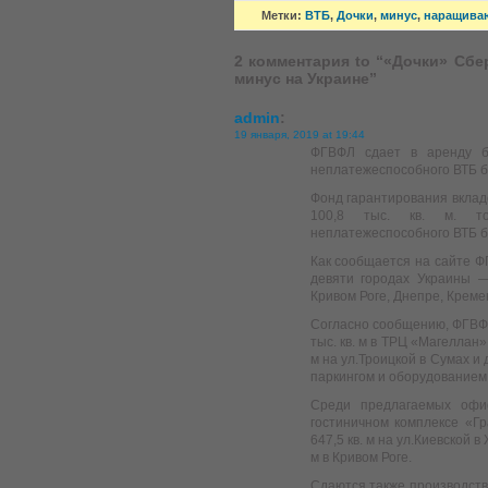
Метки:
ВТБ
,
Дочки
,
минус
,
наращива
2 комментария to “«Дочки» Сб
минус на Украине”
admin
:
19 января, 2019 at 19:44
ФГВФЛ сдает в аренду бо
неплатежеспособного ВТБ б
Фонд гарантирования вклад
100,8 тыс. кв. м. то
неплатежеспособного ВТБ б
Как сообщается на сайте Ф
девяти городах Украины —
Кривом Роге, Днепре, Креме
Согласно сообщению, ФГВФ
тыс. кв. м в ТРЦ «Магеллан
м на ул.Троицкой в Сумах и
паркингом и оборудованием 
Среди предлагаемых офи
гостиничном комплексе «Г
647,5 кв. м на ул.Киевской
м в Кривом Роге.
Сдаются также производств