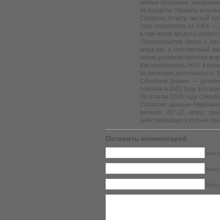
любые операции, предусма
за пределы Украины в польз
Согласно отчету, чистый п
года сократился на 3,4% — д
в том числе кредиты клиент
Обязательства банка с нач
млрд грн, а собственный ка
числе уставной капитал выр
Как сообщалось, НБУ в янв
за рисковую деятельность. 
Сбербанк (ранее — дочерн
основан в 2001 году. Его е
По итогам 2018 года Сбербан
Согласно данным Нацбанка
активов (67,22 млрд гр
действовавших в стране бан
Оставить комментарий
Имя (r
Mail (
Вебс