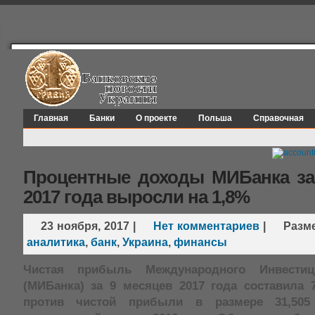
Главная
Банки
О проекте
Польша
Справочная
Процентные доходы МИБанка за
2017 года выросли на 1,8%
23 ноября, 2017
|
Нет комментариев
|
Разм
аналитика
,
банк
,
Украина
,
финансы
Чистая прибыль Международного Инвестиц
(МИБанка) за 9 месяцев 2017 года составила 7
против чистой прибыли в размере 31,505