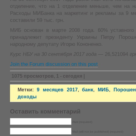
отделение, что на 1 отделение меньше, чем на н
Расходы МИБанка на маркетинг и рекламы за 9 ме
составили 59 тыс. грн.
МИБ основан в марте 2008 года. 60% уставног
принадлежит президенту Украины Петру Порош
народному депутату Игорю Кононенко.
Курс НБУ на 30 сентября 2017 года —
26,521094
гр
Join the Forum discussion on this post
1075 просмотров, 1 - сегодня |
Метки:
9 месяцев 2017
,
банк
,
МИБ
,
Порошен
доходы
Оставить комментарий
Имя (required)
Mail (will not be published) (required)