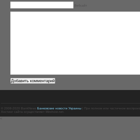
Вебсайт
© 2008-2020 BankNews
Банковские новости Украины
| При полном или частичном воспрои
Хостинг сайта осуществляет Mirohost.net.
<