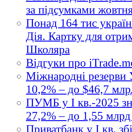
за підсумками жовтн
Понад 164 тис україн
Дія. Картку для отр
Школяра
Відгуки про iTrade.
Міжнародні резерви У
10,2% – до $46,7 млр
ПУМБ у I кв.-2025 з
27,2% – до 1,55 млрд
Приватбанк у І кв. з