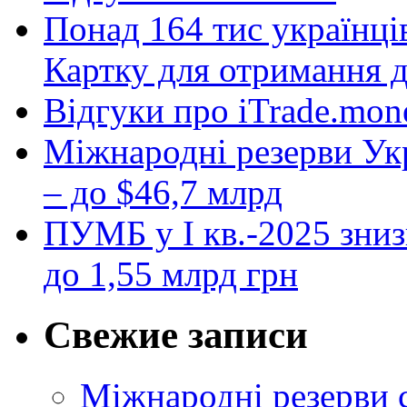
Понад 164 тис українці
Картку для отримання 
Відгуки про iTrade.mon
Міжнародні резерви Укр
– до $46,7 млрд
ПУМБ у I кв.-2025 зниз
до 1,55 млрд грн
Свежие записи
Міжнародні резерви 