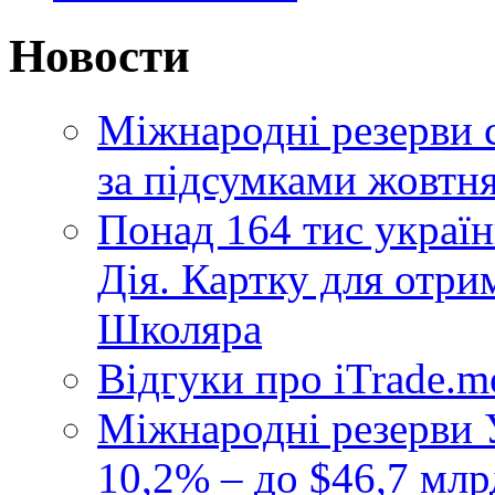
Новости
Міжнародні резерви 
за підсумками жовтн
Понад 164 тис україн
Дія. Картку для отр
Школяра
Відгуки про iTrade.
Міжнародні резерви У
10,2% – до $46,7 млр