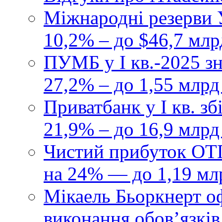
Міжнародні резерви У
10,2% – до $46,7 млр
ПУМБ у I кв.-2025 з
27,2% – до 1,55 млрд
Приватбанк у І кв. з
21,9% – до 16,9 млрд
Чистий прибуток ОТП
на 24% — до 1,19 мл
Мікаель Бьоркнерт о
виконання обовʼязків