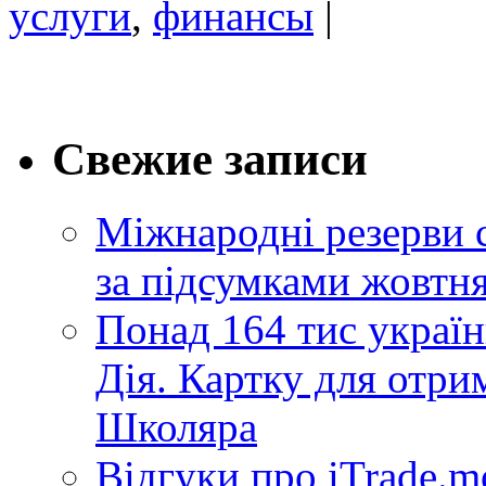
услуги
,
финансы
|
Свежие записи
Міжнародні резерви 
за підсумками жовтн
Понад 164 тис україн
Дія. Картку для отр
Школяра
Відгуки про iTrade.