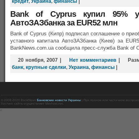
кредит
,
Украина
,
финансы
|
Bank of Cyprus купил 95% ук
АвтоЗАЗбанка за EUR52 млн
Bank of Cyprus (Кипр) подписал соглашение о прио
уставного капитала АвтоЗАЗбанка (Киев) за EUR
BankNews.com.ua сообщила пресс-служба Bank of C
20 ноября, 2007
|
Нет комментариев
|
Раз
банк
,
крупные сделки
,
Украина
,
финансы
|
© 2008-2020 BankNews
Банковские новости Украины
| При полном или частичном воспрои
Хостинг сайта осуществляет Mirohost.net.
<