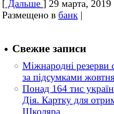
[
Дальше
]
29 марта, 2019
Размещено в
банк
|
Свежие записи
Міжнародні резерви 
за підсумками жовтн
Понад 164 тис україн
Дія. Картку для отр
Школяра