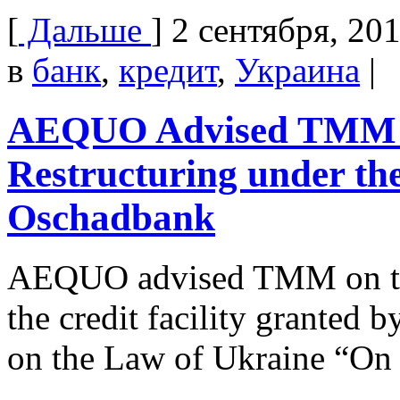
[
Дальше
]
2 сентября, 20
в
банк
,
кредит
,
Украина
|
AEQUO Advised TMM on
Restructuring under the
Oschadbank
AEQUO advised TMM on the 
the credit facility grante
on the Law of Ukraine “On 