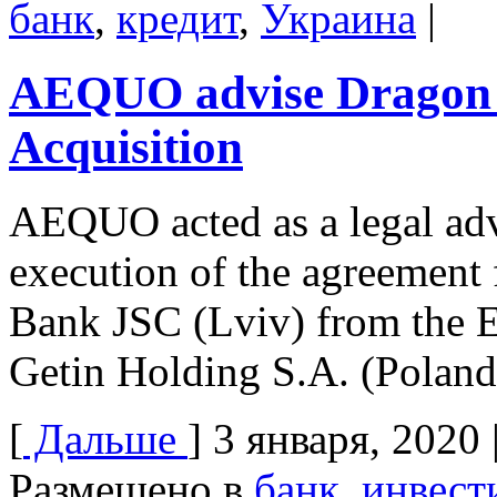
банк
,
кредит
,
Украина
|
AEQUO advise Dragon C
Acquisition
AEQUO acted as a legal adv
execution of the agreement f
Bank JSC (Lviv) from the E
Getin Holding S.A. (Poland
[
Дальше
]
3 января, 2020
Размещено в
банк
,
инвест