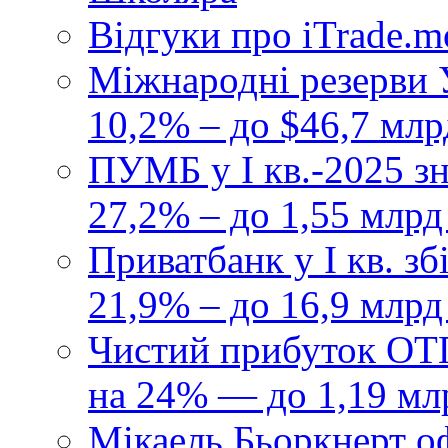
Відгуки про iTrade.
Міжнародні резерви У
10,2% – до $46,7 млр
ПУМБ у I кв.-2025 з
27,2% – до 1,55 млрд
Приватбанк у І кв. з
21,9% – до 16,9 млрд
Чистий прибуток ОТП
на 24% — до 1,19 мл
Мікаель Бьоркнерт о