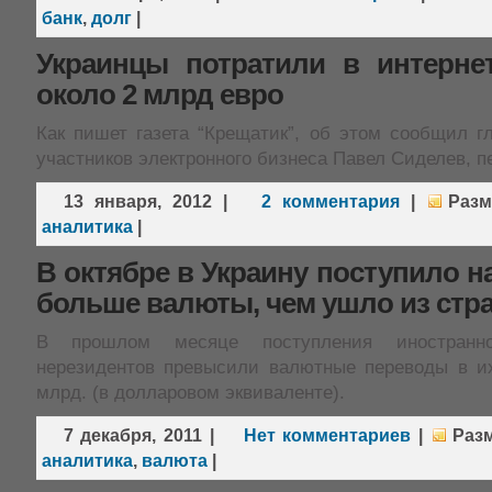
банк
,
долг
|
Украинцы потратили в интернет
около 2 млрд евро
Как пишет газета “Крещатик”, об этом сообщил г
участников электронного бизнеса Павел Сиделев, п
13 января, 2012
|
2 комментария
|
Раз
аналитика
|
В октябре в Украину поступило на
больше валюты, чем ушло из стр
В прошлом месяце поступления иностран
нерезидентов превысили валютные переводы в их
млрд. (в долларовом эквиваленте).
7 декабря, 2011
|
Нет комментариев
|
Раз
аналитика
,
валюта
|