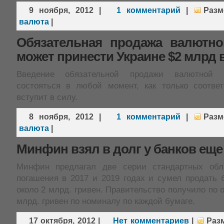
9 ноября, 2012
|
1 комментарий
|
Раз
валюта
|
Обязательная продажа валютн
может принести Украине $2 млрд 
Введение обязательной продажи валютной 
состояться в любой момент, как только соотве
вступит в силу.
8 ноября, 2012
|
1 комментарий
|
Раз
валюта
|
Минфин взял в долг у банков еще
Минфин предлагал две серии стандартных обл
погашения в 2017 и 2019 годах и сумел продать 
около 2 млрд. гривен. Правительство получило по о
млрд. гривен по номиналу по каждой бумаге.
17 октября, 2012
|
Нет комментариев
|
Раз