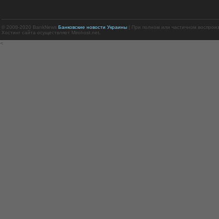
© 2008-2020 BankNews
Банковские новости Украины
| При полном или частичном воспрои
Хостинг сайта осуществляет Mirohost.net.
<