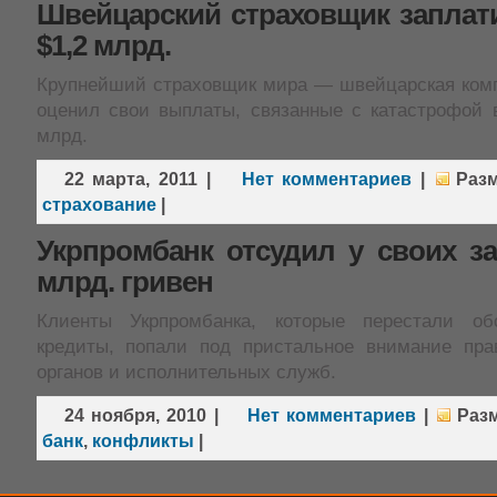
Швейцарский страховщик заплат
$1,2 млрд.
Крупнейший страховщик мира — швейцарская комп
оценил свои выплаты, связанные с катастрофой в
млрд.
22 марта, 2011
|
Нет комментариев
|
Раз
страхование
|
Укрпромбанк отсудил у своих з
млрд. гривен
Клиенты Укрпромбанка, которые перестали об
кредиты, попали под пристальное внимание пра
органов и исполнительных служб.
24 ноября, 2010
|
Нет комментариев
|
Раз
банк
,
конфликты
|