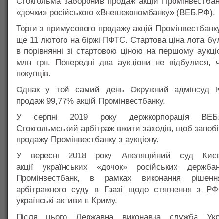
Стокгольма заборонив продаж акцій Промінвестбан
«дочки» російського «Внешекономбанку» (ВЕБ.РФ).
Торги з примусового продажу акцій Промінвестбанк
ще 11 лютого на біржі ПФТС. Стартова ціна лота бу
в порівнянні зі стартовою ціною на першому аукці
млн грн. Попередні два аукціони не відбулися, ч
покупців.
Однак у той самий день Окружний адмінсуд К
продаж 99,77% акцій Промінвестбанку.
У серпні 2019 року держкорпорація ВЕБ
Стокгольмський арбітраж вжити заходів, щоб запоб
продажу Промінвестбанку з аукціону.
У вересні 2018 року Апеляційний суд Києв
акції українських «дочок» російських держба
Промінвестбанк, в рамках виконання рішенн
арбітражного суду в Гаазі щодо стягнення з РФ
українські активи в Криму.
Після цього Державна виконавча служба Укр