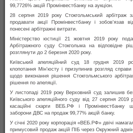
99,7726% акцій Промінвестбанку на аукціон.
28 серпня 2019 року Стокгольмський арбітраж за
продавати акції Промінвестбанку і зобов’язав в
понесені арбітражні витрати.
Міністерство юстиції 21 жовтня 2019 року под
Арбітражного суду Стокгольма на відповідне рі
розглянути до 2 березня 2020 року.
Київський апеляційний суд 18 грудня 2019 ро
клопотання Мін’юсту і призупинив розгляд справ
щодо виконання рішення Стокгольмського арбітра
рішення по апеляції.
У листопаді 2019 року Верховний суд залишив бе
Київського апеляційного суду від 27 серпня 2019 
касаційні скарги ВЕБ.РФ і Промінвестбанку щ
заборони ДВС на продаж 99,77% акцій банку.
У січні 2020 року корпорація «ВЕБ.РФ» двічі намаг
примусовий продаж акцій ПІБ через Окружний адмін