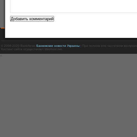
© 2008-2020 BankNews
Банковские новости Украины
| При полном или частичном воспрои
Хостинг сайта осуществляет Mirohost.net.
<