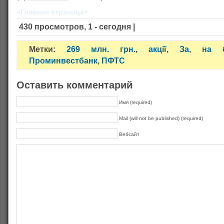
»Главная страница«
430 просмотров, 1 - сегодня |
Метки:
269 млн. грн.
,
акції
,
За
,
на б
Проминвестбанк
,
ПФТС
Оставить комментарий
Имя (required)
Mail (will not be published) (required)
Вебсайт