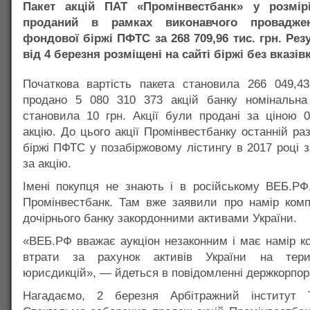
Пакет акцій ПАТ «Промінвестбанк» у розмір
проданий в рамках виконавчого провадже
фондової біржі ПФТС за 268 709,96 тис. грн. Рез
від 4 березня розміщені на сайті біржі без вказів
Початкова вартість пакета становила 266 049,43
продано 5 080 310 373 акцій банку номінальна 
становила 10 грн. Акції були продані за ціною 0
акцію. До цього акції Промінвестбанку останній ра
біржі ПФТС у позабіржовому лістингу в 2017 році з
за акцію.
Імені покупця не знають і в російському ВЕБ.РФ
Промінвестбанк. Там вже заявили про намір комп
дочірнього банку закордонними активами України.
«ВЕБ.РФ вважає аукціон незаконним і має намір к
втрати за рахунок активів України на терит
юрисдикцій», — йдеться в повідомленні держкорпора
Нагадаємо, 2 березня Арбітражний інститут Т