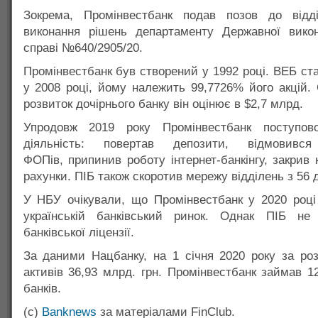
Зокрема, Промінвестбанк подав позов до відд
виконання рішень департаменту Державної вико
справі №640/2905/20.
Промінвестбанк був створений у 1992 році. ВЕБ ст
у 2008 році, йому належить 99,7726% його акцій. С
розвиток дочірнього банку він оцінює в $2,7 млрд.
Упродовж 2019 року Промінвестбанк поступов
діяльність: повертав депозити, відмовився
ФОПів, припинив роботу інтернет-банкінгу, закрив к
рахунки. ПІБ також скоротив мережу відділень з 56 
У НБУ очікували, що Промінвестбанк у 2020 роц
українській банківський ринок. Однак ПІБ не
банківської ліцензії.
За даними Нацбанку, на 1 січня 2020 року за ро
активів 36,93 млрд. грн. Промінвестбанк займав 1
банків.
(с)
Banknews
за матеріалами FinClub.