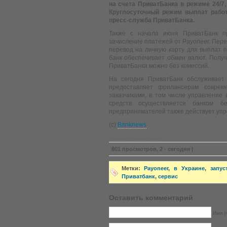
на счета ПриватБанка в режиме 24/7, 
Круглосуточный режим выплат работ
пресс-служба ПриватБанка.
Также с начала июня ПриватБанк п
зачисление платежей от Payoneer. Пере
перевод на личную карту для выплат п
банк обеспечивает обмен валют. Получ
ПриватБанка можно без комиссий.
На сегодня ПриватБанк обслуживает
предоставляет фрилансерам соврем
заказчиками, в том числе управление
средств осуществляется банком б
предпринимателей также действует уп
(с)
Banknews
»Главная страница«
801 просмотров, 2 - сегодня |
Метки:
Payoneer
,
в Украине
,
запус
Приватбанк
,
сервис
Оставить комментарий
Имя (r