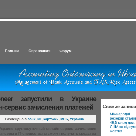
Польша
Справочная
Форум
neer запустили в Украине
н-сервис зачисления платежей
Свежие записи
Міжнародні
резерви стано
Размещено в
банк
,
ИТ
,
карточки
,
МСБ
,
Украина
49,5 млрд дол.
США за підсум
Украине круглосуточный онлайн-сервис зачисления
жовтня
лансеры и ІТ-специалисты смогут получать средства