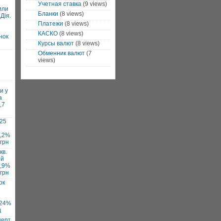
Учетная ставка
(9 views)
или
Бланки
(8 views)
Дія.
Платежи
(8 views)
КАСКО
(8 views)
нок
Курсы валют
(8 views)
Обменник валют
(7
views)
и у
а
,7
025
7,2%
 грн
кв.
ий
1,9%
 грн
ок
 24%
д
нерт