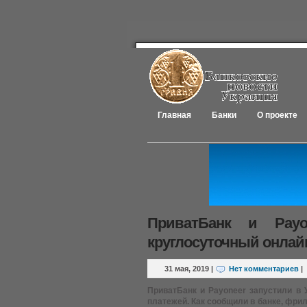
Главная
Банки
О проекте
ПриватБанк и Payo
круглосуточный онлай
31 мая, 2019
|
Нет комментариев
|
ПриватБанк и Payoneer запустили в 
платежей. Как сообщили в банке, фри