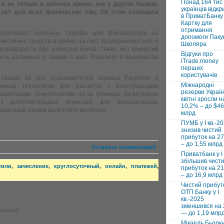
Понад 164 тис
а не только в рабочее время, как у других банков.
українців відкр
ает для всех физических лиц. Об этом сообщила
в ПриватБанку 
Картку для
отримання
родлевает льготные тарифы для фрилансеров на
допомоги Паку
числение средств в гривне на счет предпринимателя и
Школяра
роизводится без комиссии банка, также без комиссий
Відгуки про
ить наличные в гривне с карт Payoneer в банкоматах
iTrade.money
перших
користувачів
 свыше 50 000 пользователей сервиса Payoneer и
Міжнародні
енные технологии для расчетов с иностранными
резерви Україн
 валютными зачислениями из-за границы. Зачисление
квітні зросли н
ез дополнительных комиссий, для фрилансеров-
10,2% – до $46
рощенный режим валютного контроля.
млрд
ПУМБ у I кв.-2
знизив чистий
прибуток на 2
– до 1,55 млрд
Оставить комментарий
Приватбанк у І 
збільшив чист
тили
,
зачисление
,
круглосуточный
,
онлайн
,
платежей
,
прибуток на 2
– до 16,9 млрд
Чистий прибут
ОТП Банку у І
кв.-2025
зменшився на
equired)
— до 1,19 млр
Мікаель Бьорк