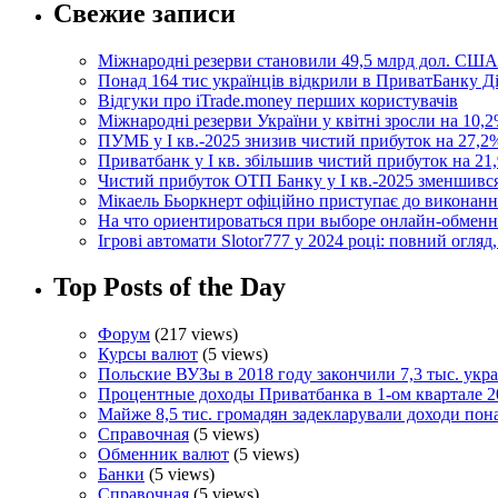
Свежие записи
Міжнародні резерви становили 49,5 млрд дол. США
Понад 164 тис українців відкрили в ПриватБанку 
Відгуки про iTrade.money перших користувачів
Міжнародні резерви України у квітні зросли на 10,2
ПУМБ у I кв.-2025 знизив чистий прибуток на 27,2%
Приватбанк у І кв. збільшив чистий прибуток на 21,
Чистий прибуток ОТП Банку у І кв.-2025 зменшивс
Мікаель Бьоркнерт офіційно приступає до виконанн
На что ориентироваться при выборе онлайн-обмен
Ігрові автомати Slotor777 у 2024 році: повний огляд
Top Posts of the Day
Форум
(217 views)
Курсы валют
(5 views)
Польские ВУЗы в 2018 году закончили 7,3 тыс. укр
Процентные доходы Приватбанка в 1-ом квартале 2
Майже 8,5 тис. громадян задекларували доходи пон
Справочная
(5 views)
Обменник валют
(5 views)
Банки
(5 views)
Справочная
(5 views)