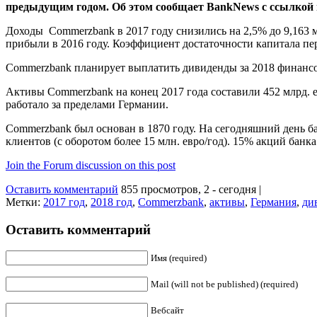
предыдущим годом. Об этом сообщает BankNews с ссылкой 
Доходы Commerzbank в 2017 году снизились на 2,5% до 9,163 м
прибыли в 2016 году. Коэффициент достаточности капитала перв
Commerzbank планирует выплатить дивиденды за 2018 финанс
Активы Commerzbank на конец 2017 года составили 452 млрд. ев
работало за пределами Германии.
Commerzbank был основан в 1870 году. На сегодняшний день ба
клиентов (с оборотом более 15 млн. евро/год). 15% акций бан
Join the Forum discussion on this post
Оставить комментарий
855 просмотров, 2 - сегодня |
Метки:
2017 год
,
2018 год
,
Commerzbank
,
активы
,
Германия
,
ди
Оставить комментарий
Имя (required)
Mail (will not be published) (required)
Вебсайт