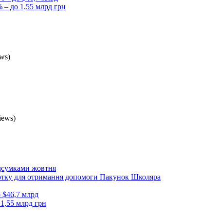
 – до 1,55 млрд грн
ws)
iews)
ідсумками жовтня
артку для отримання допомоги Пакунок Школяра
о $46,7 млрд
 1,55 млрд грн