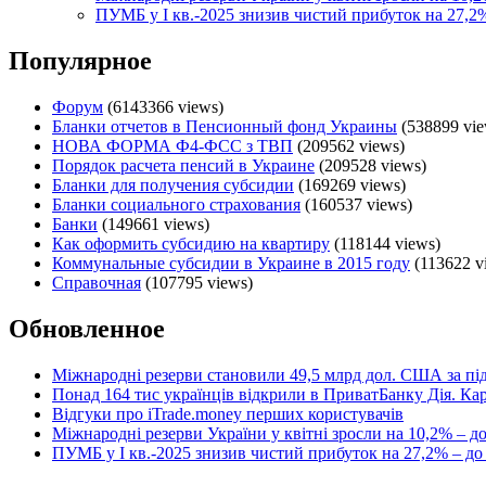
ПУМБ у I кв.-2025 знизив чистий прибуток на 27,2%
Популярное
Форум
(6143366 views)
Бланки отчетов в Пенсионный фонд Украины
(538899 vie
НОВА ФОРМА Ф4-ФСС з ТВП
(209562 views)
Порядок расчета пенсий в Украине
(209528 views)
Бланки для получения субсидии
(169269 views)
Бланки социального страхования
(160537 views)
Банки
(149661 views)
Как оформить субсидию на квартиру
(118144 views)
Коммунальные субсидии в Украине в 2015 году
(113622 v
Справочная
(107795 views)
Обновленное
Міжнародні резерви становили 49,5 млрд дол. США за п
Понад 164 тис українців відкрили в ПриватБанку Дія. К
Відгуки про iTrade.money перших користувачів
Міжнародні резерви України у квітні зросли на 10,2% – д
ПУМБ у I кв.-2025 знизив чистий прибуток на 27,2% – до