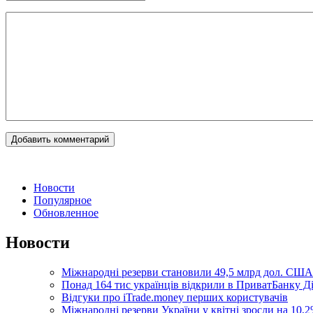
Новости
Популярное
Обновленное
Новости
Міжнародні резерви становили 49,5 млрд дол. США
Понад 164 тис українців відкрили в ПриватБанку 
Відгуки про iTrade.money перших користувачів
Міжнародні резерви України у квітні зросли на 10,2