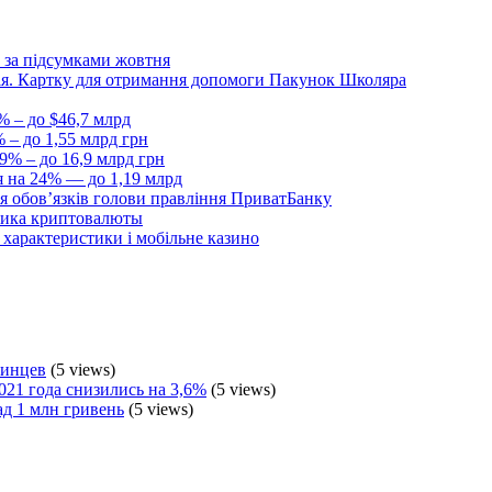
 за підсумками жовтня
Дія. Картку для отримання допомоги Пакунок Школяра
% – до $46,7 млрд
 – до 1,55 млрд грн
9% – до 16,9 млрд грн
я на 24% — до 1,19 млрд
я обовʼязків голови правління ПриватБанку
ника криптовалюты
, характеристики і мобільне казино
аинцев
(5 views)
021 года снизились на 3,6%
(5 views)
ад 1 млн гривень
(5 views)