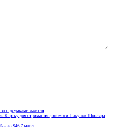
 за підсумками жовтня
Дія. Картку для отримання допомоги Пакунок Школяра
% – до $46,7 млрд