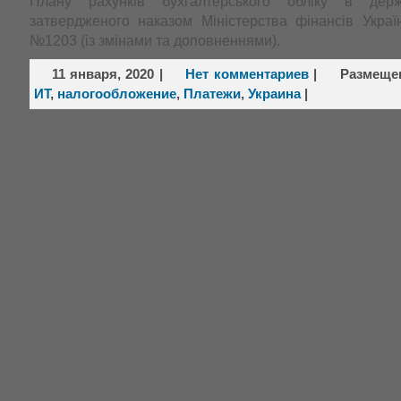
Плану рахунків бухгалтерського обліку в держ
затвердженого наказом Міністерства фінансів Украї
№1203 (із змінами та доповненнями).
11 января, 2020
|
Нет комментариев
|
Размеще
ИТ
,
налогообложение
,
Платежи
,
Украина
|