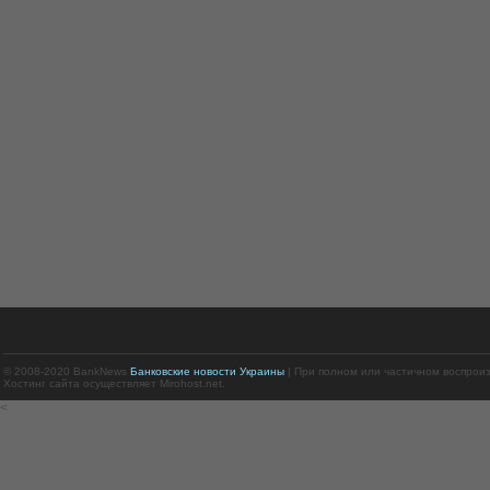
© 2008-2020 BankNews
Банковские новости Украины
| При полном или частичном воспрои
Хостинг сайта осуществляет Mirohost.net.
<