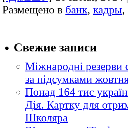
Размещено в
банк
,
кадры
,
Свежие записи
Міжнародні резерви 
за підсумками жовтн
Понад 164 тис україн
Дія. Картку для отр
Школяра