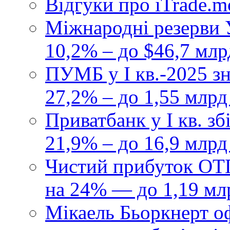
Відгуки про iTrade.
Міжнародні резерви У
10,2% – до $46,7 млр
ПУМБ у I кв.-2025 з
27,2% – до 1,55 млрд
Приватбанк у І кв. з
21,9% – до 16,9 млрд
Чистий прибуток ОТП
на 24% — до 1,19 мл
Мікаель Бьоркнерт о