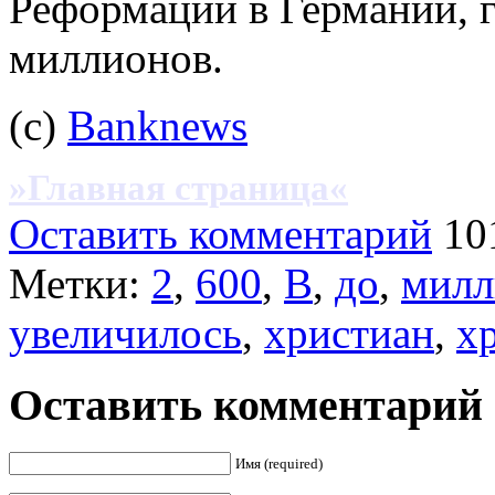
Реформации в Германии, г
миллионов.
(c)
Banknews
»Главная страница«
Оставить комментарий
10
Метки:
2
,
600
,
В
,
до
,
милл
увеличилось
,
христиан
,
х
Оставить комментарий
Имя (required)