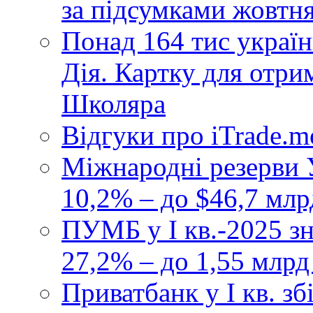
за підсумками жовтн
Понад 164 тис україн
Дія. Картку для отр
Школяра
Відгуки про iTrade.
Міжнародні резерви У
10,2% – до $46,7 млр
ПУМБ у I кв.-2025 з
27,2% – до 1,55 млрд
Приватбанк у І кв. з