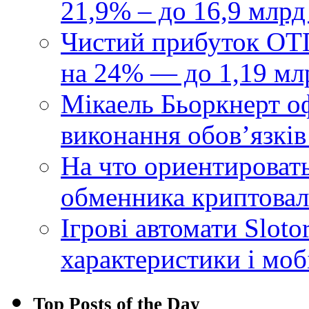
21,9% – до 16,9 млрд
Чистий прибуток ОТП
на 24% — до 1,19 мл
Мікаель Бьоркнерт о
виконання обовʼязків
На что ориентироват
обменника криптова
Ігрові автомати Sloto
характеристики і моб
Top Posts of the Day