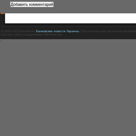
© 2008-2020 BankNews
Банковские новости Украины
| При полном или частичном воспрои
Хостинг сайта осуществляет Mirohost.net.
<