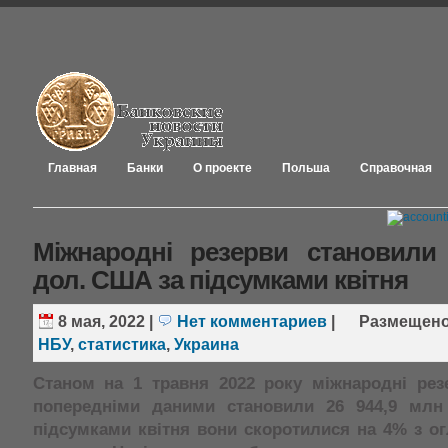
Главная
Банки
О проекте
Польша
Справочная
Міжнародні резерви становили
дол. США за підсумками квітня
8 мая, 2022
|
Нет комментариев
|
Размещен
НБУ
,
статистика
,
Украина
Станом на 1 травня 2022 року міжнародні рез
попередніми даними становили 26 944,9 мл
підсумками квітня вони скоротилися на 4% з о