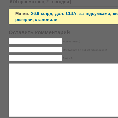
674 просмотров, 2 - сегодня |
Метки:
26.9 млрд
,
дол. США
,
за підсумками
,
кв
резерви
,
становили
Оставить комментарий
Имя (required)
Mail (will not be published) (required)
Вебсайт