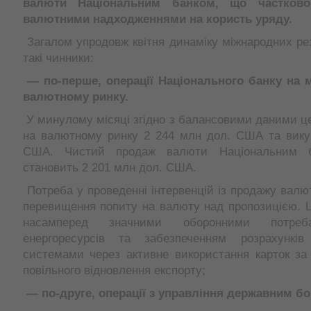
валюти Національним банком, що частково
валютними надходженнями на користь уряду.
Загалом упродовж квітня динаміку міжнародних ре
такі чинники:
—
по-перше, операції Національного банку на 
валютному ринку.
У минулому місяці згідно з балансовими даними ц
на валютному ринку 2 244 млн дол. США та вику
США. Чистий продаж валюти Національним б
становить 2 201 млн дол. США.
Потреба у проведенні інтервенцій із продажу валю
перевищення попиту на валюту над пропозицією. 
насамперед значними оборонними потреб
енергоресурсів та забезпеченням розрахунків
системами через активне використання карток за
повільного відновлення експорту;
—
по-друге, операції з управління державним бо