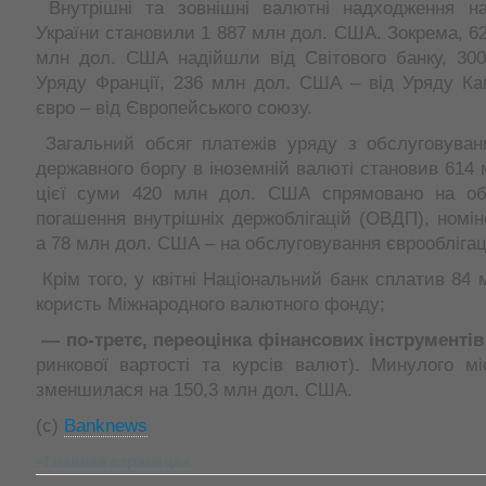
Внутрішні та зовнішні валютні надходження н
України становили 1 887 млн дол. США. Зокрема, 62
млн дол. США надійшли від Світового банку, 300
Уряду Франції, 236 млн дол. США – від Уряду Ка
євро – від Європейського союзу.
Загальний обсяг платежів уряду з обслуговуван
державного боргу в іноземній валюті становив 614 
цієї суми 420 млн дол. США спрямовано на об
погашення внутрішніх держоблігацій (ОВДП), номін
а 78 млн дол. США – на обслуговування єврооблігац
Крім того, у квітні Національний банк сплатив 84
користь Міжнародного валютного фонду;
—
по-третє, переоцінка фінансових інструментів
ринкової вартості та курсів валют). Минулого мі
зменшилася на 150,3 млн дол. США.
(c)
Banknews
»Главная страница«