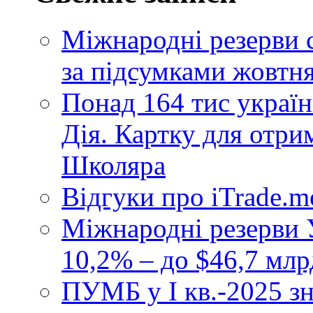
Міжнародні резерви 
за підсумками жовтн
Понад 164 тис україн
Дія. Картку для отр
Школяра
Відгуки про iTrade.
Міжнародні резерви У
10,2% – до $46,7 млр
ПУМБ у I кв.-2025 з