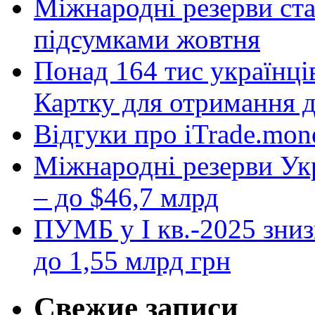
Міжнародні резерви ст
підсумками жовтня
Понад 164 тис українці
Картку для отримання 
Відгуки про iTrade.mon
Міжнародні резерви Укр
– до $46,7 млрд
ПУМБ у I кв.-2025 зниз
до 1,55 млрд грн
Свежие записи