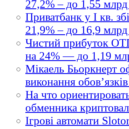
27,2% – до 1,55 млрд
Приватбанк у І кв. з
21,9% – до 16,9 млрд
Чистий прибуток ОТП
на 24% — до 1,19 мл
Мікаель Бьоркнерт о
виконання обовʼязків
На что ориентироват
обменника криптова
Ігрові автомати Sloto