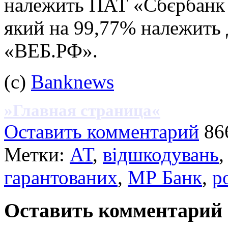
належить ПАТ «Сбєрбанк Р
який на 99,77% належить 
«ВЕБ.РФ».
(с)
Banknews
»Главная страница«
Оставить комментарий
86
Метки:
АТ
,
відшкодувань
гарантованих
,
МР Банк
,
р
Оставить комментарий