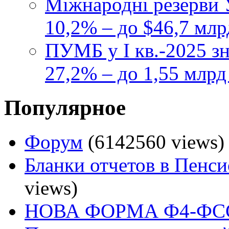
Міжнародні резерви У
10,2% – до $46,7 млр
ПУМБ у I кв.-2025 з
27,2% – до 1,55 млрд
Популярное
Форум
(6142560 views)
Бланки отчетов в Пенс
views)
НОВА ФОРМА Ф4-ФСС