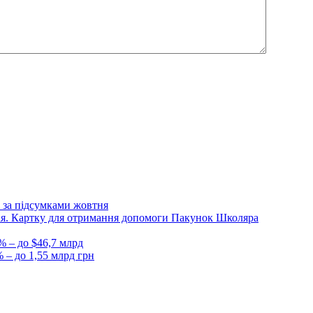
 за підсумками жовтня
Дія. Картку для отримання допомоги Пакунок Школяра
% – до $46,7 млрд
 – до 1,55 млрд грн