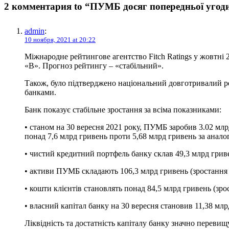
2 комментария to “ПУМБ досяг попередньої угод
admin
:
10 ноября, 2021 at 20:22
Міжнародне рейтингове агентство Fitch Ratings у жовтні
«В». Прогноз рейтингу – «стабільний».
Також, було підтверджено національний довготривалий р
банками.
Банк показує стабільне зростання за всіма показниками:
• станом на 30 вересня 2021 року, ПУМБ заробив 3.02 млрд
понад 7,6 млрд гривень проти 5,68 млрд гривень за аналог
• чистий кредитний портфель банку склав 49,3 млрд грив
• активи ПУМБ складають 106,3 млрд гривень (зростання з
• кошти клієнтів становлять понад 84,5 млрд гривень (зр
• власний капітал банку на 30 вересня становив 11,38 млр
Ліквідність та достатність капіталу банку значно переви