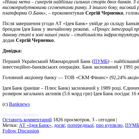
«Наша мета – синергія найбільш сильних сторін двох банків. З о
високоприбутковими сегментами ринку. З іншого боку, високий рі
платформи О.Банк»
, – прокоментував
Сергій Черненко
, голов
Після завершення угоди АТ «Ідея Банк» увійде до складу Банк
брендом Ідея Банк у звичайному режимі.
«Процес інтеграції п
даному етапі в зоні нашої уваги – стабільність інфраструктур
додав
Сергій Черненко
.
Довідка:
Перший Український Міжнародний Банк (
ПУМБ
) – найбільший
інвестиційно-банківських операціях. Банк заснований у 1991 ро
Головний акціонер банку — ТОВ «СКМ Фінанс» (92,24% акціоне
Ідея Банк (раніше – Плюс Банк) заснований у 1989 році. Єдиним
розміром загальних активів (5.6 млрд грн) Ідея Банк посідає 16
(c)
Banknews
»Главная страница«
Оставить комментарий
1826 просмотров, 3 - сегодня |
Метки:
АТ «Ідея Банк»
,
досяг
,
попередньої
,
про купівлю
,
ПУМ
Follow Discussion