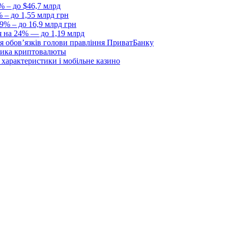
% – до $46,7 млрд
 – до 1,55 млрд грн
9% – до 16,9 млрд грн
я на 24% — до 1,19 млрд
я обовʼязків голови правління ПриватБанку
ника криптовалюты
, характеристики і мобільне казино