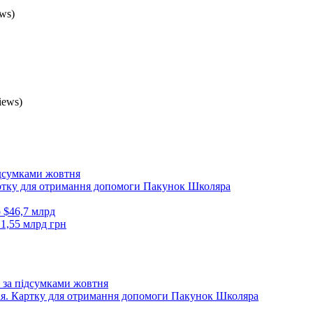
ws)
iews)
ідсумками жовтня
артку для отримання допомоги Пакунок Школяра
о $46,7 млрд
 1,55 млрд грн
 за підсумками жовтня
Дія. Картку для отримання допомоги Пакунок Школяра