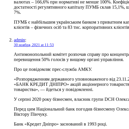
валютах – 166,6% при нормативі не менше 100%. Коефіціє
достатності регулятивного капіталу ПУМБ склав 15,1%, щ
7%.
ПУМБ є найбільшим українським банком з приватним капіт
клієнтів – фізичних осіб та 83 тис. корпоративних клієн
admin
:
30 ноября, 2021 at 11:53
Антимонопольний комітет розпочав справу про концентра
перевищення 50% голосів у вищому органі управління.
Про це повідомляє прес-служба АМКУ.
«Розпорядженням державного уповноваженого від 23.11.2
«БАНК КРЕДИТ ДНІПРО» акцій акціонерного товариств
товариства», — йдеться у повідомленні.
У серпні 2020 року бізнесмен, власник групи DCH Олекс
Перед цим Національний банк погодив бізнесмену Олексан
Віктору Пінчуку.
Банк «Кредит Дніпро» заснований в 1993 році.