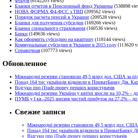
Форум
(6142205 views)
Бланки отчетов в Пенсионный фонд Украины
(538898 vie
НОВА ФОРМА Ф4-ФСС з ТВП
(209562 views)
Порядок расчета пенсий в Украине
(209528 views)
Бланки для получения субсидии
(169266 views)
Бланки социального страхования
(160536 views)
Банки
(149636 views)
Как оформить субсидию на квартиру
(118144 views)
Коммунальные субсидии в Украине в 2015 году
(113620 v
Справочная
(107773 views)
Обновленное
Міжнародні резерви становили 49,5 млрд дол. США за п
Понад 164 тис українців відкрили в ПриватБанку Дія. К
Відгуки про iTrade.money перших користувачів
Міжнародні резерви України у квітні зросли на 10,2% – д
ПУМБ у I кв.-2025 знизив чистий прибуток на 27,2% – до
Свежие записи
Міжнародні резерви становили 49,5 млрд дол. США
Понад 164 тис українців відкрили в ПриватБанку 
Відгуки про iTrade.money перших користувачів