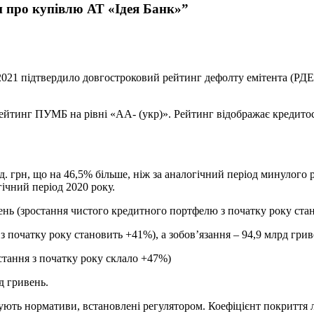
и про купівлю АТ «Ідея Банк»”
 2021 підтвердило довгостроковий рейтинг дефолту емітента (Р
ейтинг ПУМБ на рівні «АА- (укр)». Рейтинг відображає кредит
. грн, що на 46,5% більше, ніж за аналогічний період минулого 
ічний період 2020 року.
ень (зростання чистого кредитного портфелю з початку року ста
 початку року становить +41%), а зобов’язання – 94,9 млрд гри
остання з початку року склало +47%)
д гривень.
щують нормативи, встановлені регулятором. Коефіцієнт покриття л