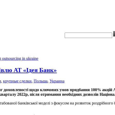
івлю АТ «Ідея Банк»
и
,
крупные сделки
,
Польша
,
Украина
домовленості щодо ключових умов придбання 100% акцій АТ
кварталу 2022р, після отримання необхідних дозволів Націон
бованої банківської моделі з фокусом на розвиток роздрібного б