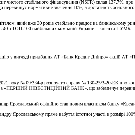
нт чистого стабільного фінансування (NSFR) склав 137,7%, при
о перевищує нормативне значення 10%, а достатність основного
алом, який вже 30 років стабільно працює на банківському ринк
тів. 40 з ТОП-100 найбільших компаній України – клієнти ПУМБ.
цію у вигляді придбання АТ «Банк Кредит Дніпро» акцій АТ «П
021 року № 09/334-р розпочато справу № 130-25/3-20-ЕК про ко
а «ПЕРШИЙ ІНВЕСТИЦІЙНИЙ БАНК», що забезпечує перевищення
андр Ярославський офіційно став новим власником банку «Креди
дру Ярославському пряме набуття істотної участі в розмірі 100