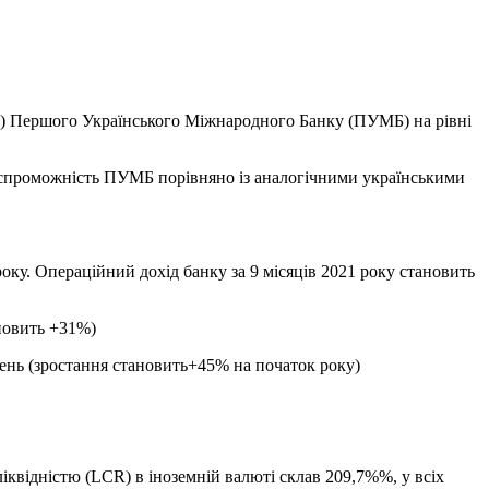
ДЕ) Першого Українського Міжнародного Банку (ПУМБ) на рівні
оспроможність ПУМБ порівняно із аналогічними українськими
року. Операційний дохід банку за 9 місяців 2021 року становить
новить +31%)
вень (зростання становить+45% на початок року)
іквідністю (LCR) в іноземній валюті склав 209,7%%, у всіх