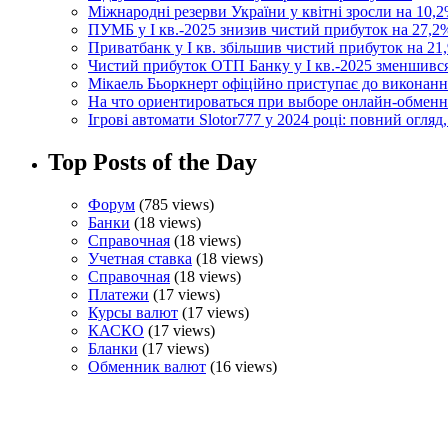
Міжнародні резерви України у квітні зросли на 10,2
ПУМБ у I кв.-2025 знизив чистий прибуток на 27,2%
Приватбанк у І кв. збільшив чистий прибуток на 21,
Чистий прибуток ОТП Банку у І кв.-2025 зменшивс
Мікаель Бьоркнерт офіційно приступає до виконанн
На что ориентироваться при выборе онлайн-обмен
Ігрові автомати Slotor777 у 2024 році: повний огляд
Top Posts of the Day
Форум
(785 views)
Банки
(18 views)
Справочная
(18 views)
Учетная ставка
(18 views)
Справочная
(18 views)
Платежи
(17 views)
Курсы валют
(17 views)
КАСКО
(17 views)
Бланки
(17 views)
Обменник валют
(16 views)