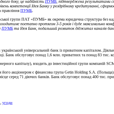
дного боку, це надійність
ПУМБ
, підтверджена результатами ст
вень компетенції Ідея Банку у роздрібному кредитуванні, сформов
а правління
ПУМБ
.
івської групи ПАТ «ПУМБ» як окрема юридична структура без кад
роходитиме поетапно протягом 3-5 років і буде максимально комф
и
ПУМБ
та Ідея Банк, подальший розвиток діджитал каналів банк
 український універсальний банк із приватним капіталом. Діяльн
ці. Банк обслуговує понад 1,6 млн. приватних та понад 83 тис. к
рного капіталу), входить до інвестиційної групи компаній SCM
 його акціонером є фінансова група Getin Holding S.A. (Польща)
 місце серед 71 діючих банків. Банк обслуговує понад 400 тис. при
Б
,
угоди