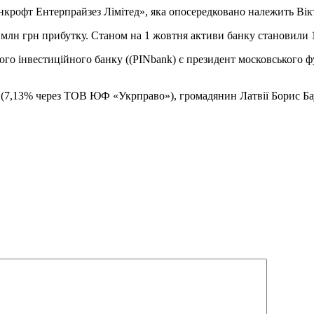
крофт Ентерпрайзез Лімітед», яка опосередковано належить Вік
млн грн прибутку. Станом на 1 жовтня активи банку становили 1
го інвестиційного банку ((PINbank) є президент московського 
 (7,13% через ТОВ ЮФ «Укрправо»), громадянин Латвії Борис Б