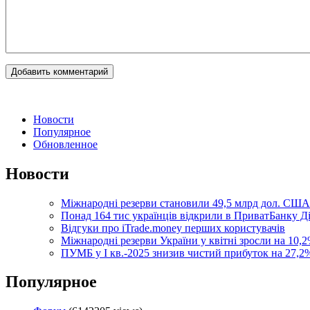
Новости
Популярное
Обновленное
Новости
Міжнародні резерви становили 49,5 млрд дол. США
Понад 164 тис українців відкрили в ПриватБанку 
Відгуки про iTrade.money перших користувачів
Міжнародні резерви України у квітні зросли на 10,2
ПУМБ у I кв.-2025 знизив чистий прибуток на 27,2%
Популярное