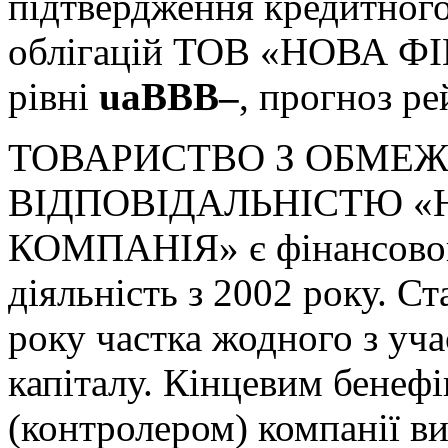
підтвердження кредитного
облігацій ТОВ «НОВА 
рівні
uaBBB–
, прогноз р
ТОВАРИСТВО З ОБМЕ
ВІДПОВІДАЛЬНІСТЮ «
КОМПАНІЯ» є фінансовою
діяльність з 2002 року. С
року частка жодного з уч
капіталу. Кінцевим бенеф
(контролером) компанії 