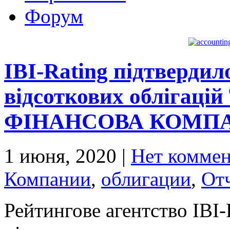
Форум
IBI-Rating підтверди
відсоткових облігац
ФІНАНСОВА КОМПАНІ
1 июня, 2020
|
Нет коммен
Компании
,
облигации
,
От
Рейтингове агентство IBI-