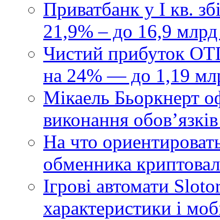
Приватбанк у І кв. з
21,9% – до 16,9 млрд
Чистий прибуток ОТП
на 24% — до 1,19 мл
Мікаель Бьоркнерт о
виконання обовʼязків
На что ориентироват
обменника криптова
Ігрові автомати Sloto
характеристики і моб