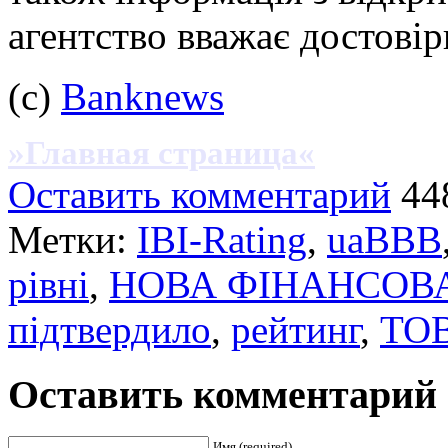
агентство вважає достові
(c)
Banknews
»Главная страница«
Оставить комментарий
44
Метки:
IBI-Rating
,
uaBBB
рівні
,
НОВА ФІНАНСОВ
підтвердило
,
рейтинг
,
ТО
Оставить комментарий
Имя (required)