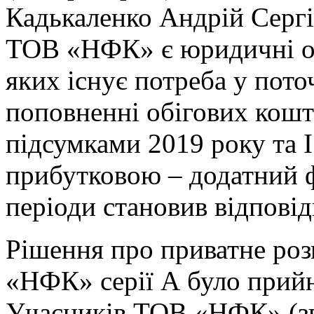
Кадькаленко Андрій Серг
ТОВ «НФК» є юридичні ос
яких існує потреба у пото
поповненні обігових кошті
підсумками 2019 року та І
прибутковою – додатний ф
періоди становив відповід
Рішення про приватне ро
«НФК» серії А було прий
Учасників ТОВ «НФК» (згі