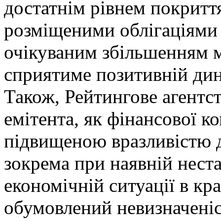
достатнім рівнем покриття
розміщеними облігаціями 
очікуваним збільшенням м
сприятиме позитивній дин
Також, Рейтингове агентст
емітента, як фінансової к
підвищеною вразливістю 
зокрема при наявній неста
економічній ситуації в кр
обумовлений невизначені