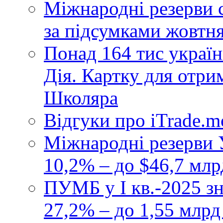
Міжнародні резерви 
за підсумками жовтн
Понад 164 тис україн
Дія. Картку для отр
Школяра
Відгуки про iTrade.
Міжнародні резерви У
10,2% – до $46,7 млр
ПУМБ у I кв.-2025 з
27,2% – до 1,55 млрд