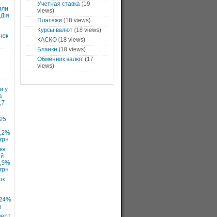
Учетная ставка
(19
или
views)
Дія.
Платежи
(18 views)
Курсы валют
(18 views)
нок
КАСКО
(18 views)
Бланки
(18 views)
Обменник валют
(17
views)
и у
а
,7
025
7,2%
 грн
кв.
ий
1,9%
 грн
ок
 24%
д
нерт