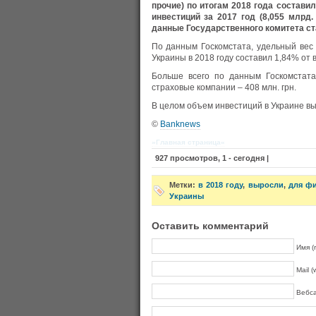
прочие) по итогам 2018 года составил
инвестиций за 2017 год (8,055 млрд
данные Государственного комитета ст
По данным Госкомстата, удельный вес
Украины в 2018 году составил 1,84% от 
Больше всего по данным Госкомстата
страховые компании – 408 млн. грн.
В целом объем инвестиций в Украине выр
©
Banknews
»Главная страница«
927 просмотров, 1 - сегодня |
Метки:
в 2018 году
,
выросли
,
для ф
Украины
Оставить комментарий
Имя (r
Mail (
Вебс