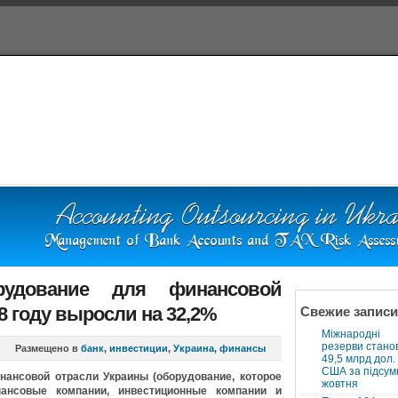
Польша
Справочная
Форум
рудование для финансовой
8 году выросли на 32,2%
Свежие записи
Міжнародні
резерви стано
Размещено в
банк
,
инвестиции
,
Украина
,
финансы
49,5 млрд дол.
США за підсум
нансовой отрасли Украины (оборудование, которое
жовтня
нансовые компании, инвестиционные компании и