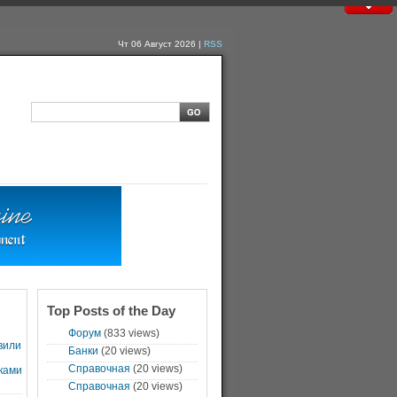
Чт 06 Август 2026 |
RSS
Top Posts of the Day
Форум
(833 views)
вили
Банки
(20 views)
Справочная
(20 views)
ками
Справочная
(20 views)