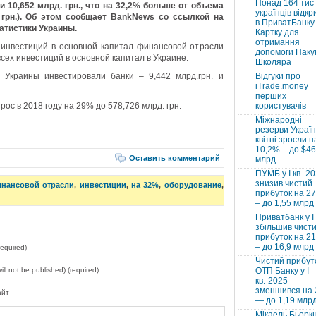
Понад 164 тис
и 10,652 млрд. грн., что на 32,2% больше от объема
українців відкр
. грн.). Об этом сообщает BankNews со ссылкой на
в ПриватБанку 
атистики Украины.
Картку для
отримання
 инвестиций в основной капитал финансовой отрасли
допомоги Паку
всех инвестиций в основной капитал в Украине.
Школяра
 Украины инвестировали банки – 9,442 млрд.грн. и
Відгуки про
iTrade.money
перших
ос в 2018 году на 29% до 578,726 млрд. грн.
користувачів
Міжнародні
резерви Україн
квітні зросли н
10,2% – до $46
Оставить комментарий
млрд
ПУМБ у I кв.-2
знизив чистий
инансовой отрасли
,
инвестиции
,
на 32%
,
оборудование
,
прибуток на 2
– до 1,55 млрд
Приватбанк у І 
збільшив чист
прибуток на 2
– до 16,9 млрд
equired)
Чистий прибут
will not be published) (required)
ОТП Банку у І
кв.-2025
зменшився на
айт
— до 1,19 млр
Мікаель Бьорк