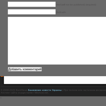
Mail (will not be published) (required)
Вебсайт
© 2008-2020 BankNews
Банковские новости Украины
| При полном или частичном воспрои
Хостинг сайта осуществляет Mirohost.net.
<