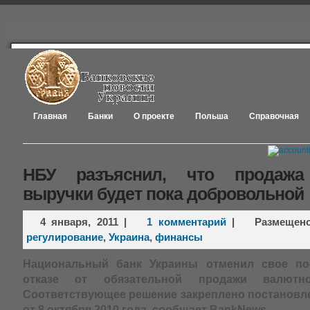
Главная
Банки
О проекте
Польша
Справочная
НБУ разъяснил, что продажа
выручки будет пока добровольной
4 января, 2011
|
1 комментарий
|
Размещен
регулирование
,
Украина
,
финансы
Национальный банк Украины отменил свое по
отказе от обязательной продажи валютн
Соответствующее решение закреплено постанов
от 8 октября 2010 года, сообщает BankNews.