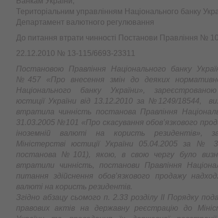
Банкам України,
Територіальним управлінням Національного банку Укр
Департамент валютного регулювання
До питання втрати чинності Постанови Правління № 10
22.12.2010 № 13-115/6693-23311
Постановою Правління Національного банку Україн
№457 «Про внесення змін до деяких нормативно
Національного банку України», зареєстровано
юстиції України від 13.12.2010 за №1249/18544, в
втратила чинність постанова Правління Національ
31.03.2005 №101 «Про скасування обов’язкового про
іноземній валюті на користь резидентів», за
Міністерстві юстиції України 05.04.2005 за № 3
постанова №101), якою, в свою чергу було виз
втратили чинність, постанови Правління Націона
питання здійснення обов’язкового продажу надход
валюті на користь резидентів.
Згідно абзацу сьомого п. 2.33 розділу ІІ Порядку по
правових актів на державну реєстрацію до Мініс