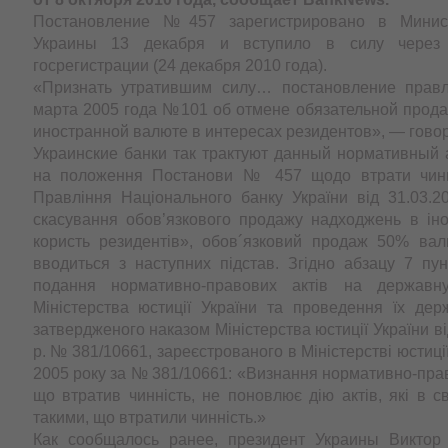
Постановление №457 зарегистрировано в Минис
Украины 13 декабря и вступило в силу через
госрегистрации (24 декабря 2010 года).
«Признать утратившим силу… постановление прав
марта 2005 года №101 об отмене обязательной прода
иностранной валюте в интересах резидентов», — говор
Украинские банки так трактуют данный нормативный 
на положення Постанови № 457 щодо втрати чинн
Правління Національного банку України від 31.03
скасування обов’язкового продажу надходжень в іно
користь резидентів», обов´язковий продаж 50% вал
вводиться з наступних підстав. Згідно абзацу 7 пу
подання нормативно-правових актів на державн
Міністерства юстиції України та проведення їх держ
затвердженого наказом Міністерства юстиції України ві
р. № 381/10661, зареєстрованого в Міністерстві юстиції
2005 року за № 381/10661: «Визнання нормативно-прав
що втратив чинність, не поновлює дію актів, які в с
такими, що втратили чинність.»
Как сообщалось ранее, президент Украины Виктор