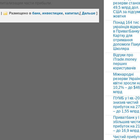
капитализации части прибыли.
резерви стано
49,5 млрд дол.
США за підсум
|
Размещено в
банк
,
инвестиции
,
капитал
,
[
Дальше
]
жовтня
Понад 164 тис
українців відкр
в ПриватБанку 
Картку для
отримання
допомоги Паку
Школяра
Відгуки про
iTrade.money
перших
користувачів
Міжнародні
резерви Україн
квітні зросли н
10,2% – до $46
млрд
ПУМБ у I кв.-2
знизив чистий
прибуток на 2
– до 1,55 млрд
Приватбанк у І 
збільшив чист
прибуток на 2
– до 16,9 млрд
Чистий прибут