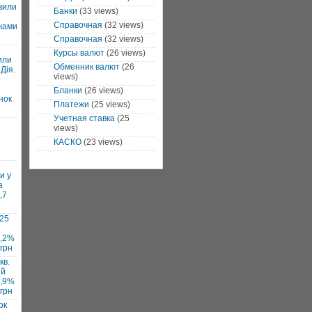
вили
Банки
(33 views)
Справочная
(32 views)
ками
Справочная
(32 views)
Курсы валют
(26 views)
или
Обменник валют
(26
Дія.
views)
Бланки
(26 views)
нок
Платежи
(25 views)
Учетная ставка
(25
views)
КАСКО
(23 views)
и у
а
,7
025
7,2%
 грн
кв.
ий
1,9%
 грн
ок