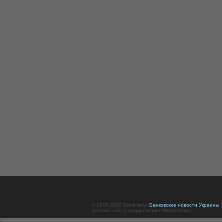
© 2008-2020 BankNews
Банковские новости Украины
|
Хостинг сайта осуществляет Mirohost.net.
<