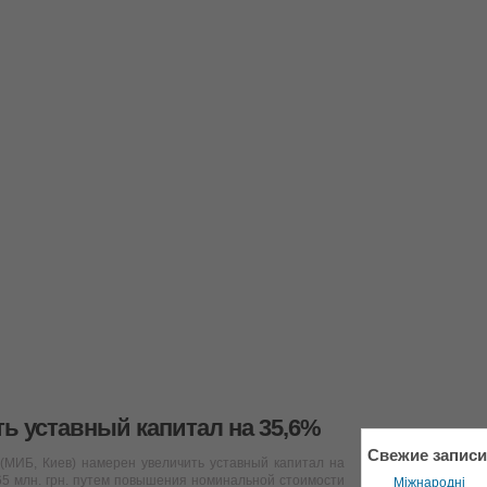
ь уставный капитал на 35,6%
Свежие записи
МИБ, Киев) намерен увеличить уставный капитал на
,065 млн. грн. путем повышения номинальной стоимости
Міжнародні