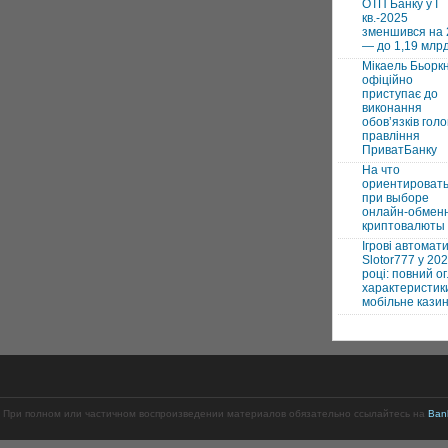
ОТП Банку у І
кв.-2025
зменшився на
— до 1,19 млр
Мікаель Бьорк
офіційно
приступає до
виконання
обовʼязків голо
правління
ПриватБанку
На что
ориентироват
при выборе
онлайн-обмен
криптовалюты
Ігрові автомат
Slotor777 у 20
році: повний ог
характеристики
мобільне кази
 При полном или частичном воспроизведении материалов обязательно ссылайтесь на
Ban