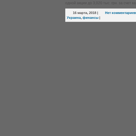
одной акции до 3,020 тыс. грн. за счет 
16 марта, 2018
|
Нет комментариев
Украина
,
финансы
|