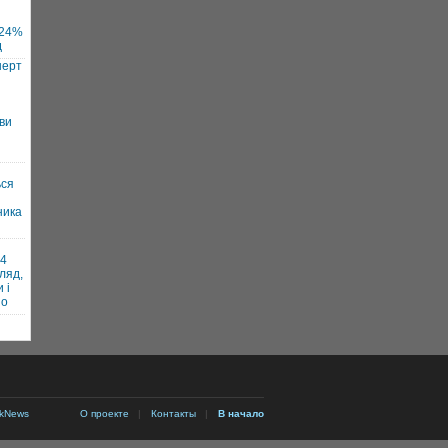
 24%
д
нерт
ви
ься
ника
и
24
ляд,
 і
но
kNews
О проекте
|
Контакты
|
В начало