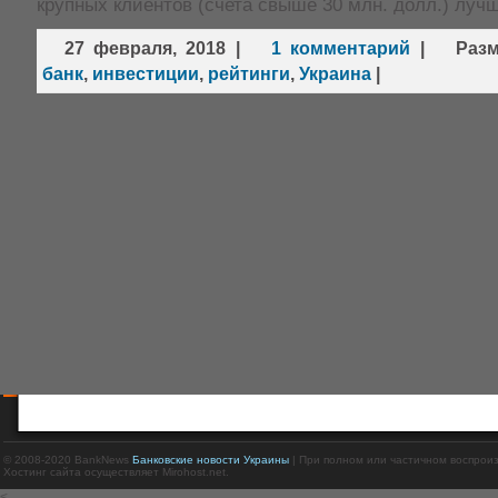
крупных клиентов (счета свыше 30 млн. долл.) луч
27 февраля, 2018
|
1 комментарий
|
Раз
банк
,
инвестиции
,
рейтинги
,
Украина
|
© 2008-2020 BankNews
Банковские новости Украины
| При полном или частичном воспрои
Хостинг сайта осуществляет Mirohost.net.
<