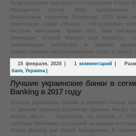
По результатам ежегодного исследования Private Ba
Management Survey 2020, проведенного 
финансовым изданием Euromoney, ОТП Банк н
номинациях «Super Affluent» – обслуживание кли
частным капиталом. Кроме того, банк завоева
номинации «Capital Markets and Advisory», ч
значительную экспертизу в анализе рынк
предоставления консультационных услуг. К тому […
15 февраля, 2020
|
1 комментарий
|
Раз
банк
,
Украина
|
Лучшие украинские банки в сегме
Banking в 2017 году
Лучшим украинским банком в сегменте Private Ban
по данным журнала Euromoney признан Альфа бан
втором месте — Укрсиббанк, на третьем — ОТП
сообщает Banknews со ссылкой на данные исследо
Private Banking and Wealth Management. В сегме