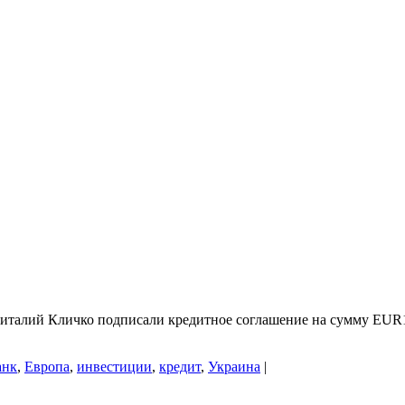
италий Кличко подписали кредитное соглашение на сумму EUR10
анк
,
Европа
,
инвестиции
,
кредит
,
Украина
|