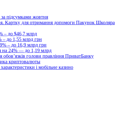
 за підсумками жовтня
Дія. Картку для отримання допомоги Пакунок Школяра
% – до $46,7 млрд
 – до 1,55 млрд грн
9% – до 16,9 млрд грн
я на 24% — до 1,19 млрд
я обовʼязків голови правління ПриватБанку
ника криптовалюты
, характеристики і мобільне казино