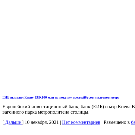
ЕИБ выделил Киеву EUR100 млн на покупку троллейбусов и вагонов метро
Европейский инвестиционный банк, банк (ЕИБ) и мэр Киева В
вагонного парка метрополитена столицы.
[
Дальше
]
10 декабря, 2021
|
Нет комментариев
|
Размещено в
б