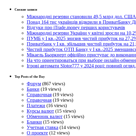
Свежие записи
Міжнародні резерви становили 49,5 млрд дол. США
Понад 164 тис українців відкрили в ПриватБанку 
Відгуки про iTrade.money перших користувачів
Міжнародні резерви України у квітні зросли на 10,2
ПУМБ у I кв.-2025 знизив чистий прибуток на 27,2%
Приватбанк у І кв. збільшив чистий прибуток на 21,
Чистий прибуток ОТП Банку у І кв.-2025 зменшивс
Мікаель Бьоркнерт офіційно приступає до виконанн
На что ориентироваться при выборе онлайн-обмен
Ігрові автомати Slotor777 у 2024 році: повний огляд
Top Posts of the Day
Форум
(867 views)
Банки
(19 views)
Справочная
(19 views)
Справочная
(19 views)
Платежи
(16 views)
Курсы валют
(15 views)
Обменник валют
(15 views)
Бланки
(15 views)
Учетная ставка
(14 views)
О проекте
(12 views)