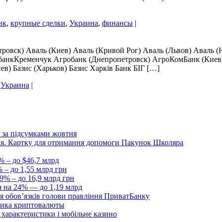
нк
,
крупные сделки
,
Украина
,
финансы
|
ровск) Аваль (Киев) Аваль (Кривой Рог) Аваль (Львов) Аваль (
анкКременчук Агробанк (Днепропетровск) АгроКомБанк (Киев)
в) Базис (Харьков) Базис Харкiв Банк БІГ […]
,
Украина
|
 за підсумками жовтня
Дія. Картку для отримання допомоги Пакунок Школяра
% – до $46,7 млрд
 – до 1,55 млрд грн
9% – до 16,9 млрд грн
я на 24% — до 1,19 млрд
я обовʼязків голови правління ПриватБанку
ника криптовалюты
, характеристики і мобільне казино