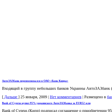
АвтоЗАЗбанк переименовался в ОАО «Банк Кипра»
Входящий в группу небольших банков Украины АвтоЗАЗбанк (
[
Дальше
]
25 января, 2009
|
Нет комментариев
|
Размещено в
ба
Bank of Cyprus купил 95% украинского АвтоЗАЗбанка за EUR52 млн
Bank of Cyprus (Кипр) подписал соглашение о приобретении 9