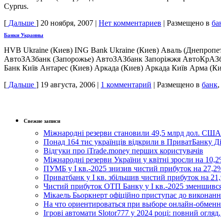
Cyprus.
[
Дальше
]
20 ноября, 2007
|
Нет комментариев
|
Размещено в
ба
Банки Украины
HVB Ukraine (Киев) ING Bank Ukraine (Киев) Аваль (Днепропет
АвтоЗАЗбанк (Запорожье) АвтоЗАЗбанк Запорiжжя АвтоКрАЗб
Банк Київ Антарес (Киев) Аркада (Киев) Аркада Київ Арма (Кие
[
Дальше
]
19 августа, 2006
|
1 комментарий
|
Размещено в
банк
Свежие записи
Міжнародні резерви становили 49,5 млрд дол. США
Понад 164 тис українців відкрили в ПриватБанку 
Відгуки про iTrade.money перших користувачів
Міжнародні резерви України у квітні зросли на 10,2
ПУМБ у I кв.-2025 знизив чистий прибуток на 27,2%
Приватбанк у І кв. збільшив чистий прибуток на 21,
Чистий прибуток ОТП Банку у І кв.-2025 зменшивс
Мікаель Бьоркнерт офіційно приступає до виконанн
На что ориентироваться при выборе онлайн-обмен
Ігрові автомати Slotor777 у 2024 році: повний огляд