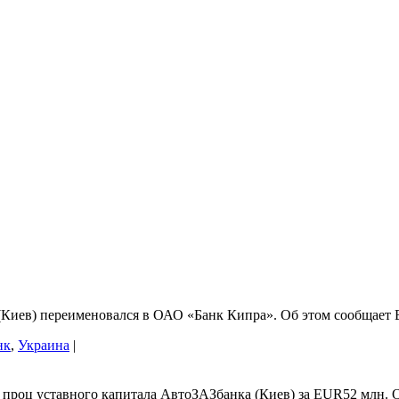
Киев) переименовался в ОАО «Банк Кипра». Об этом сообщает 
нк
,
Украина
|
5 проц уставного капитала АвтоЗАЗбанка (Киев) за EUR52 млн. 