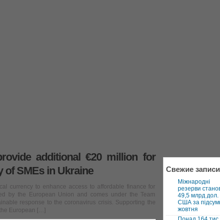
ovide additional €20 million for
y of SMEs in Ukraine
Свежие записи
Міжнародні
cal currency to enhance access to affordable finance for
резерви стано
cked by the European Union and comes under the Team
49,5 млрд дол.
ainable response to the coronavirus crisis. Supporting the
США за підсум
жовтня
 the European […]
Понад 164 тис