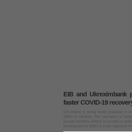
EIB and Ukreximbank pr
faster COVID-19 recover
€20 million is being made available in lo
SMEs in Ukraine. The operation is ba
Europe initiative aiming to provide a sust
development of SMEs is a key objective of