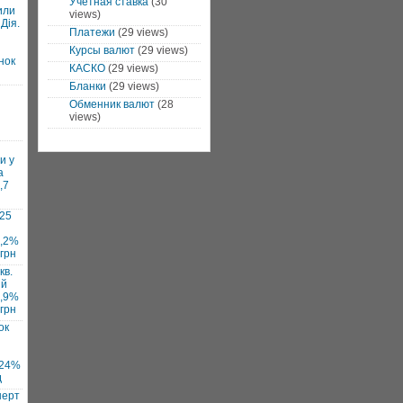
Учетная ставка
(30
или
views)
Дія.
Платежи
(29 views)
Курсы валют
(29 views)
нок
КАСКО
(29 views)
Бланки
(29 views)
Обменник валют
(28
views)
и у
а
,7
025
7,2%
 грн
кв.
ий
1,9%
 грн
ок
 24%
д
нерт