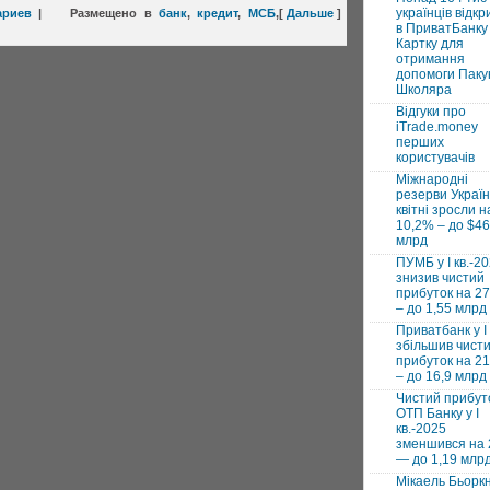
українців відкр
ариев
|
Размещено в
банк
,
кредит
,
МСБ
,
[
Дальше
]
в ПриватБанку 
Картку для
отримання
допомоги Паку
Школяра
Відгуки про
iTrade.money
перших
користувачів
Міжнародні
резерви Україн
квітні зросли н
10,2% – до $46
млрд
ПУМБ у I кв.-2
знизив чистий
прибуток на 2
– до 1,55 млрд
Приватбанк у І 
збільшив чист
прибуток на 2
– до 16,9 млрд
Чистий прибут
ОТП Банку у І
кв.-2025
зменшився на
— до 1,19 млр
Мікаель Бьорк