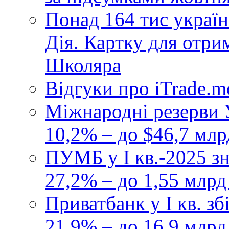
Понад 164 тис україн
Дія. Картку для отр
Школяра
Відгуки про iTrade.
Міжнародні резерви У
10,2% – до $46,7 млр
ПУМБ у I кв.-2025 з
27,2% – до 1,55 млрд
Приватбанк у І кв. з
21,9% – до 16,9 млрд