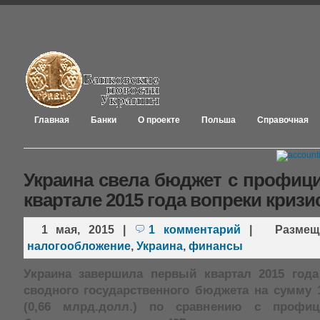
Главная
Банки
О проекте
Польша
Справочная
Украина свела бюджет с профици
квартале 2015 года вопреки кризи
1 мая, 2015
|
1 комментарий
|
Разме
налогообложение
,
Украина
,
финансы
Украина завершила первый квартал 2015 год
сводного государственного бюджета на сумму 1
(0,66 млрд.долл.) по сравнению с профиц