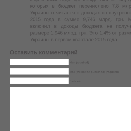
которых в бюджет перечислено 7,8 мл
Украины отчитался о доходах по внутрен
2015 года в сумме 9,746 млрд. грн. 
включил в доходы бюджета не получ
размере 1,946 млрд. грн. Это 1,4% от разм
Украины в первом квартале 2015 года.
Оставить комментарий
Имя (required)
Mail (will not be published) (required)
Вебсайт