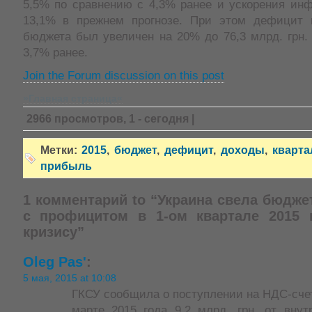
5,5% по сравнению с 4,3% ранее и ускорения ин
13,1% в прежнем прогнозе. При этом дефицит г
бюджета был увеличен на 20% до 76,3 млрд. грн.
3,7% ранее.
Join the Forum discussion on this post
»Главная страница«
2966 просмотров, 1 - сегодня |
Метки:
2015
,
бюджет
,
дефицит
,
доходы
,
кварта
прибыль
1 комментарий to “Украина свела бюдже
с профицитом в 1-ом квартале 2015 
кризису”
Oleg Pas'
:
5 мая, 2015 at 10:08
ГКСУ сообщила о поступлении на НДС-сче
марте 2015 года 9,2 млрд. грн. от внут