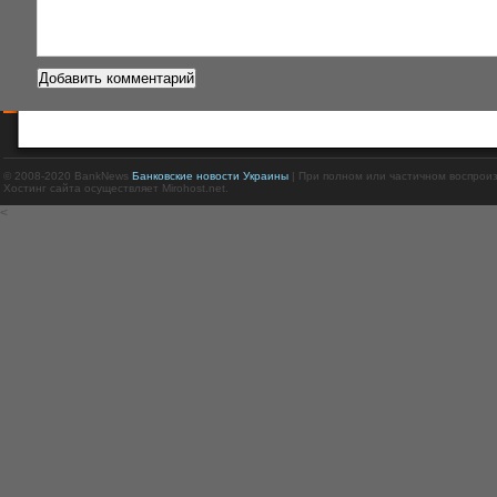
© 2008-2020 BankNews
Банковские новости Украины
| При полном или частичном воспрои
Хостинг сайта осуществляет Mirohost.net.
<