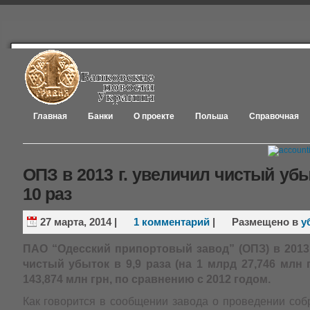
Главная
Банки
О проекте
Польша
Справочная
ОПЗ в 2013 г. увеличил чистый убы
10 раз
27 марта, 2014
|
1 комментарий
|
Размещено в
у
ПАО “Одесский припортовый завод” (ОПЗ) в 2013
чистый убыток в 9,9 раза (на 1 млрд 27,746 млн 
143,874 млн грн, по сравнению с 2012 годом.
Как говорится в сообщении завода о проведении соб