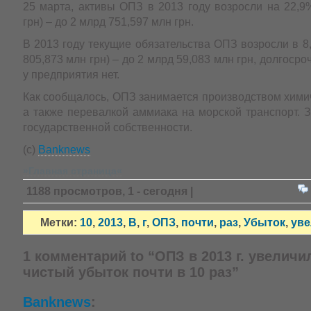
25 марта, активы ОПЗ в 2013 году возросли на 22,9
грн) – до 2 млрд 751,597 млн грн.
В 2013 году текущие обязательства ОПЗ возросли в 8,
805,873 млн грн) – до 2 млрд 59,083 млн грн, долгоср
у предприятия нет.
Как сообщалось, ОПЗ занимается производством хими
а также перевалкой аммиака на морской транспорт. 
государственной собственности.
(c)
Banknews
»Главная страница«
1188 просмотров, 1 - сегодня |
Метки:
10
,
2013
,
В
,
г
,
ОПЗ
,
почти
,
раз
,
Убыток
,
уве
1 комментарий to “ОПЗ в 2013 г. увеличи
чистый убыток почти в 10 раз”
Banknews
: