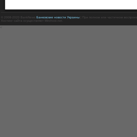
© 2008-2020 BankNews
Банковские новости Украины
| При полном или частичном воспрои
Хостинг сайта осуществляет Mirohost.net.
<