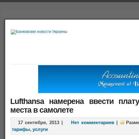
Главная
Банки
О проекте
Польша
Справочная
Lufthansa намерена ввести плат
места в самолете
17 сентября, 2013
|
Нет комментариев
|
Разм
тарифы
,
услуги