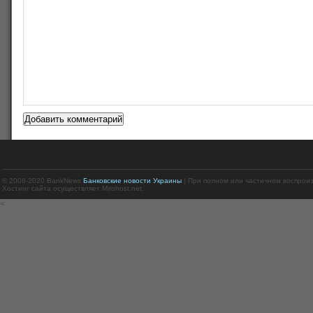
© 2008-2020 BankNews
Банковские новости Украины
| При полном или частичном воспрои
Хостинг сайта осуществляет Mirohost.net.
<