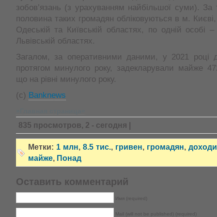
зобов’язань (з урахуванням найбільшої суми). За 
половина таких громадян обліковуються в м. Києві,
Одеській та Київській областях, по одній особі – 
Львівській областях.
Загалом, за оперативними даними, у 2021 році д
протягом минулого року, задекларували майже 47
що на рівні минулого року.
(c)
Banknews
»Главная страница«
835 просмотров, 2 - сегодня |
Метки:
1 млн
,
8.5 тис.
,
гривен
,
громадян
,
доход
майже
,
Понад
Оставить комментарий
Имя (required)
Mail (will not be published) (required)