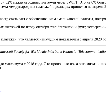
37,82% международных платежей через SWIFT. Это на 6% больше
бъема международных платежей в долларах пришелся на апрель 2
erg связывает с обесцениванием американской валюты, потеряв
 платежей по итогу октября стал британский фунт, четвертой –
латежей, что является наихудшим показателем с апреля 2020 го
ежей Society for Worldwide Interbank Financial Telecommunica
ру до максимума с 2018 года. Это произошло из-за оптимизма ин
9.
л