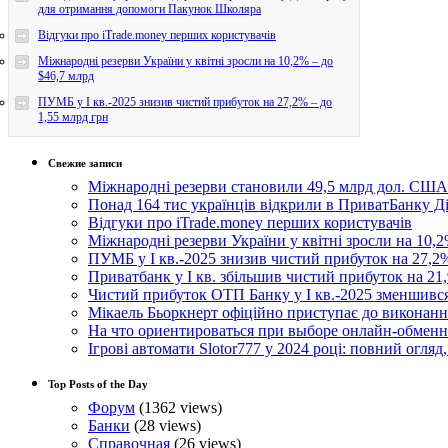
для отримання допомоги Пакунок Школяра
Відгуки про iTrade.money перших користувачів
Міжнародні резерви України у квітні зросли на 10,2% – до
$46,7 млрд
ПУМБ у I кв.-2025 знизив чистий прибуток на 27,2% – до
1,55 млрд грн
Свежие записи
Міжнародні резерви становили 49,5 млрд дол. США
Понад 164 тис українців відкрили в ПриватБанку 
Відгуки про iTrade.money перших користувачів
Міжнародні резерви України у квітні зросли на 10,2
ПУМБ у I кв.-2025 знизив чистий прибуток на 27,2%
Приватбанк у І кв. збільшив чистий прибуток на 21,
Чистий прибуток ОТП Банку у І кв.-2025 зменшивс
Мікаель Бьоркнерт офіційно приступає до виконанн
На что ориентироваться при выборе онлайн-обмен
Ігрові автомати Slotor777 у 2024 році: повний огляд
Top Posts of the Day
Форум
(1362 views)
Банки
(28 views)
Справочная
(26 views)