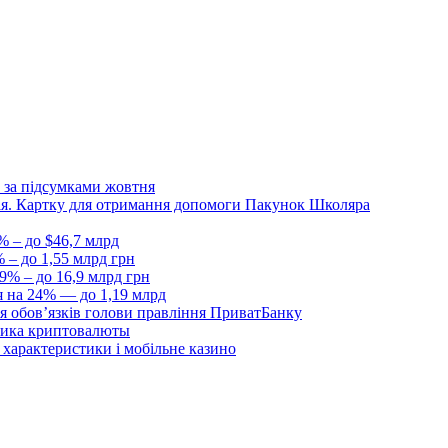
 за підсумками жовтня
Дія. Картку для отримання допомоги Пакунок Школяра
% – до $46,7 млрд
 – до 1,55 млрд грн
9% – до 16,9 млрд грн
я на 24% — до 1,19 млрд
я обовʼязків голови правління ПриватБанку
ника криптовалюты
, характеристики і мобільне казино