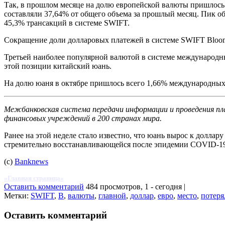
Так, в прошлом месяце на долю европейской валюты пришлось 
составляли 37,64% от общего объема за прошлый месяц. Пик о
45,3% трансакций в системе SWIFT.
Сокращение доли долларовых платежей в системе SWIFT Bloomb
Третьей наиболее популярной валютой в системе международных
этой позиции китайский юань.
На долю юаня в октябре пришлось всего 1,66% международных п
Межбанковская система передачи информации и проведения плат
финансовых учреждений в 200 странах мира.
Ранее на этой неделе стало известно, что юань вырос к долла
стремительно восстанавливающейся после эпидемии COVID-1
(с)
Banknews
»Главная страница«
Оставить комментарий
484 просмотров, 1 - сегодня |
Метки:
SWIFT
,
В
,
валюты
,
главной
,
доллар
,
евро
,
место
,
потеря
Оставить комментарий