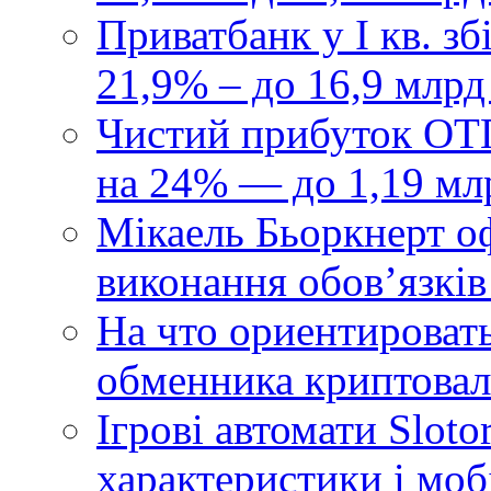
Приватбанк у І кв. з
21,9% – до 16,9 млрд
Чистий прибуток ОТП
на 24% — до 1,19 мл
Мікаель Бьоркнерт о
виконання обовʼязків
На что ориентироват
обменника криптова
Ігрові автомати Sloto
характеристики і моб