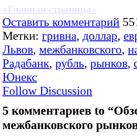
»Главная страница«
Оставить комментарий
55
Метки:
гривна
,
доллар
,
ев
Львов
,
межбанковского
,
н
Радабанк
,
рубль
,
рынков
,
Юнекс
Follow Discussion
5 комментариев to “Обз
межбанковского рынков 