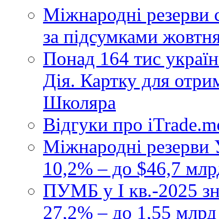
Міжнародні резерви 
за підсумками жовтн
Понад 164 тис україн
Дія. Картку для отр
Школяра
Відгуки про iTrade.
Міжнародні резерви У
10,2% – до $46,7 млр
ПУМБ у I кв.-2025 з
27,2% – до 1,55 млрд