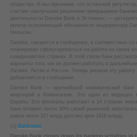
общества. И мы признаем, что эстонский регулятор,
считает наилучшим решением прекращение банков
деятельности Danske Bank в Эстонии», — цитируетс
релизе исполняющий обязанности гендиректора Da
Нильсен.
Danske, говорится в сообщении, в соответствии со 
планировал сфокусироваться на работе на своих к
скандинавских странах. В этой связи банк рассмат
варианты того, как он должен работать в дальнейш
Латвии, Литве и России. Теперь решено эту работу 
добавляется в сообщении.
Danske Bank — крупнейший коммерческий банк 
квартирой в Копенгагене. Это один из ведущих 
Европы. Его филиалы работают в 14 странах мира
банк потерял почти 50% своей рыночной капитализ
равна около 117 млрд датских крон ($18 млрд).
(c)
Banknews
Danske Bank closes down its banking activities in t