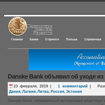
Главная
Банки
О проекте
Польша
Справочная
Danske Bank объявил об уходе из
23 февраля, 2019
|
1 комментарий
|
Ра
Дания
,
Латвия
,
Литва
,
Россия
,
Эстония
Danske Bank, обвиненный эстонскими властями