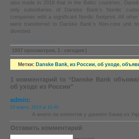
also made in 2018 that in the Baltic countries, Dans
only subsidiaries of Danske Bank’s Nordic cust
companies with a significant Nordic footprint. All other
were transferred to Danske Bank’s Non-core unit t
divested.
»Главная страница«
1007 просмотров, 1 - сегодня |
Метки:
Danske Bank
,
из России
,
об уходе
,
объяв
1 комментарий to “Danske Bank объяви
об уходе из России”
admin
:
23 марта, 2019 at 10:40
А много ли клиентов у данного банка из Ук
Оставить комментарий
Имя (required)