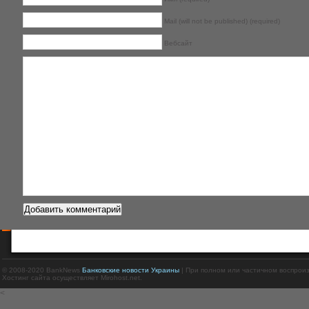
Mail (will not be published) (required)
Вебсайт
© 2008-2020 BankNews
Банковские новости Украины
| При полном или частичном воспрои
Хостинг сайта осуществляет Mirohost.net.
<