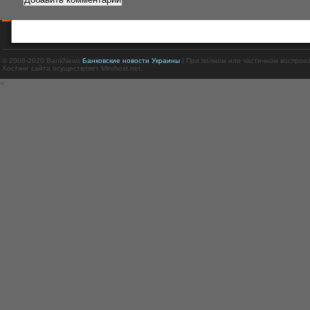
© 2008-2020 BankNews
Банковские новости Украины
| При полном или частичном воспрои
Хостинг сайта осуществляет Mirohost.net.
<