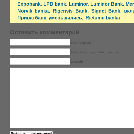
Expobank
,
LPB bank
,
Luminor
,
Luminor Bank
,
Mer
Norvik bankа
,
Rigensis Bank
,
Signet Bank
,
вкл
Приватбанк
,
уменьшились
,
’Rietumu bankа
Оставить комментарий
Имя (required)
Mail (will not be published) (required)
Вебсайт