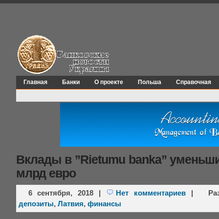
Главная
Банки
О проекте
Польша
Справочная
Вклады в ’’Rietumu bankа’’ уменьш
млрд евро
6 сентября, 2018
|
Нет комментариев
|
Ра
депозиты
,
Латвия
,
финансы