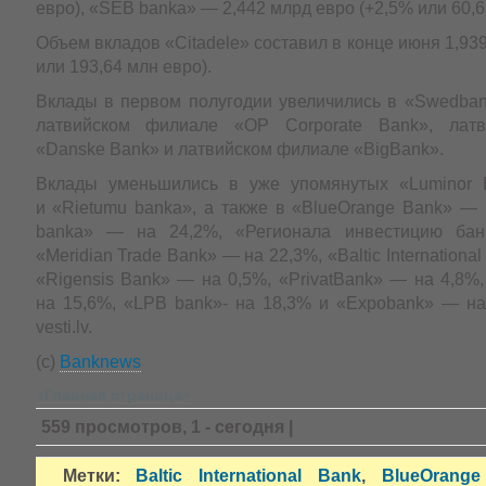
евро), «SEB banka» — 2,442 млрд евро (+2,5% или 60,6
Объем вкладов «Citadele» составил в конце июня 1,939
или 193,64 млн евро).
Вклады в первом полугодии увеличились в «Swedban
латвийском филиале «OP Corporate Bank», лат
«Danske Bank» и латвийском филиале «BigBank».
Вклады уменьшились в уже упомянутых «Luminor B
и «Rietumu bankа», а также в «BlueOrange Bank» — 
bankа» — на 24,2%, «Регионала инвестицию ба
«Meridian Trade Bank» — на 22,3%, «Baltic Internationa
«Rigensis Bank» — на 0,5%, «PrivatBank» — на 4,8%
на 15,6%, «LPB bank»- на 18,3% и «Expobank» — на
vesti.lv.
(c)
Banknews
»Главная страница«
559 просмотров, 1 - сегодня |
Метки:
Baltic International Bank
,
BlueOrang