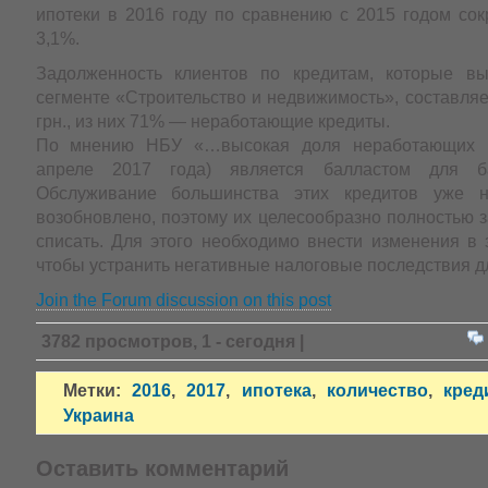
ипотеки в 2016 году по сравнению с 2015 годом сок
3,1%.
Задолженность клиентов по кредитам, которые в
сегменте «Строительство и недвижимость», составляе
грн., из них 71% — неработающие кредиты.
По мнению НБУ «…высокая доля неработающих к
апреле 2017 года) является балластом для ба
Обслуживание большинства этих кредитов уже н
возобновлено, поэтому их целесообразно полностью 
списать. Для этого необходимо внести изменения в 
чтобы устранить негативные налоговые последствия д
Join the Forum discussion on this post
3782 просмотров, 1 - сегодня |
Метки:
2016
,
2017
,
ипотека
,
количество
,
кред
Украина
Оставить комментарий