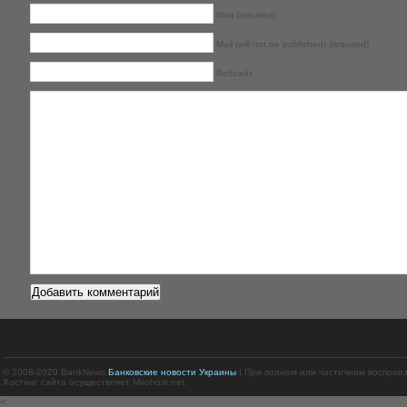
Имя (required)
Mail (will not be published) (required)
Вебсайт
© 2008-2020 BankNews
Банковские новости Украины
| При полном или частичном воспрои
Хостинг сайта осуществляет Mirohost.net.
<