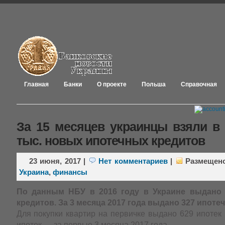
Главная
Банки
О проекте
Польша
Справочная
За 15 месяцев украинцы взяли в 
тыс. новых ипотечных кредитов
23 июня, 2017
|
Нет комментариев
|
Размещен
Украина
,
финансы
По данным НБУ в 2016 году в Украине выдано 
кредитов. За 3 месяца 2017 года выдано 327 ипоте
Для покупки квартир на первичке выдано 629 ипотек 
ипотек — за первые 3 месяца 2017 года.