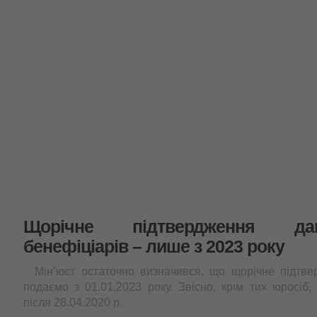
Щорічне підтвердження д
бенефіціарів – лише з 2023 року
Мін’юст остаточно визначився, що щорічне підтв
подаємо з 01.01.2023 року. Звісно, крім тих юросіб, 
після 28.04.2020 р.