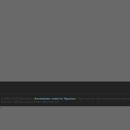
© 2008-2020 BankNews
Банковские новости Украины
| При полном или частичном воспрои
Хостинг сайта осуществляет Mirohost.net.
<