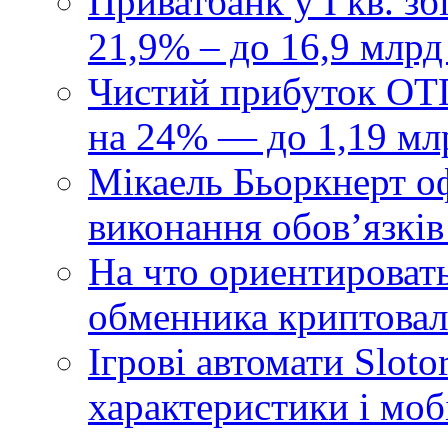
Приватбанк у І кв. з
21,9% – до 16,9 млрд
Чистий прибуток ОТП
на 24% — до 1,19 мл
Мікаель Бьоркнерт о
виконання обовʼязків
На что ориентироват
обменника криптова
Ігрові автомати Sloto
характеристики і моб