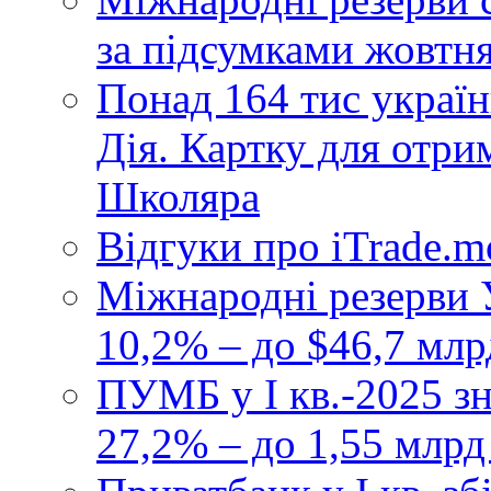
за підсумками жовтн
Понад 164 тис україн
Дія. Картку для отр
Школяра
Відгуки про iTrade.
Міжнародні резерви У
10,2% – до $46,7 млр
ПУМБ у I кв.-2025 з
27,2% – до 1,55 млрд