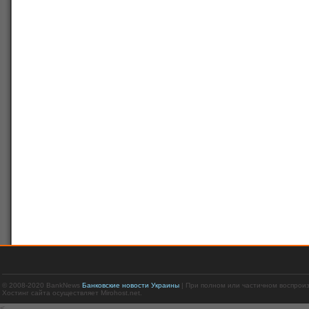
© 2008-2020 BankNews
Банковские новости Украины
| При полном или частичном воспрои
Хостинг сайта осуществляет Mirohost.net.
<